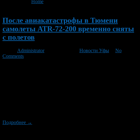
You are here:
Home
>
'педофил'
Новый
После авиакатастрофы в Тюмени
самолеты ATR-72-200 временно сняты
с полетов
Автор
Administrator
/ 03.04.2012 /
Новости Уфы
/
No
Comments
Специалисты межгосударственного авиационного комитета
уже приступили к расшифровке черных ящиков упавшего 2
апреля самолета ATR-72, выполнявшего рейс «Тюмень-
Сургут». Стало известно, что самолет перед крушением
дважды накренился в разные стороны и начал падать с
высоты 200 метров. Эксперты отмечают, что двигатели
работали вплоть до столкновения самолета с землей. В
черных ящиках хорошо сохранилась последняя запись
переговоров […]
Подробнее →