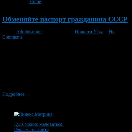
You are here:
Home
>
'паспорт гражданина'
Новый
Обменяйте паспорт гражданина СССР
Автор
Administrator
/ 02.04.2012 /
Новости Уфы
/
No
Comments
Сегодня в Республике Башкортостан некоторыми гражданами
до сих пор используется паспорт гражданина СССР образца
1974 года. Они не обращаются по его обмену в силу
различных причин, например, по религиозным и
идеологическим убеждениям, в связи с болезнью,
преклонным возрастом, в связи с отсутствием денежных
средств на оплату госпошлины и по иным причинам. УФМС
России по Республике […]
Подробнее →
Куда можно жаловаться!
Реклама на сайте