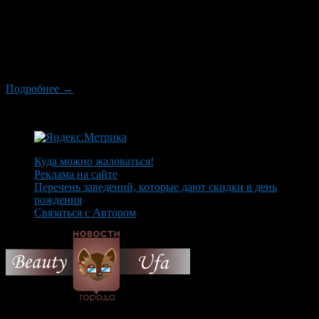
красивый город, расположенный на берегах двух рек — Уфы
и Белой (Агидели). Башкирия всегда славилась своими
заповедными лесами, вкусным целебным медом, она известна
как центр добычи нефти и поделочных камней. Несмотря на
то что официальным символом города Уфы является куница,
изображенная на его гербе, этого зверька уже не […]
Подробнее →
Куда можно жаловаться!
Реклама на сайте
Перечень заведений, которые дают скидки в день
рождения
Связаться с Автором
© 2026 Все об Уфе и не
только.