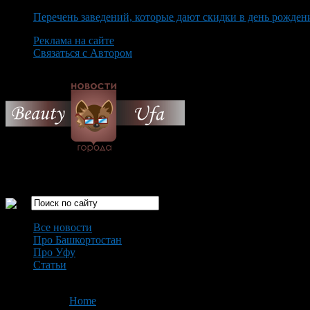
Перечень заведений, которые дают скидки в день рожден
Реклама на сайте
Связаться с Автором
Friday August 7th, 2026
Только самые интересные новости города Уфа
Все новости
Про Башкортостан
Про Уфу
Статьи
Loading...
You are here:
Home
>
'памятник корове'