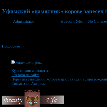
Новый
Уфимский «памятник» корове занесен в
Автор
Administrator
/ 19.09.2012 /
Новости Уфы
/
No Commen
Картонная фигура коровы, изготовленная в Уфе на втором Все
администрации башкирской столицы, сейчас решается вопрос 
потребовалось 25 тысяч пустых пакетиков из-под молока. Нап
Подробнее →
Куда можно жаловаться!
Реклама на сайте
Перечень заведений, которые дают скидки в день рожден
Связаться с Автором