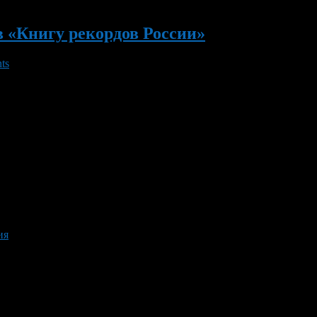
 «Книгу рекордов России»
ts
российском фестивале «Молочная страна-2012», занесена в «Кни
о включении «памятника» в «Книгу рекордов Европы». На соору
омним, второй по счету «молочный» праздник для […]
ия