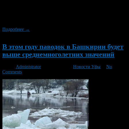
поднимется до отметки 630 сантиметров, Уфимка – до 720,
Дема – до 7 метров. В опасности находятся низовые
территории в Демском, Кировском, Ленинском районах
столицы.
Подробнее →
Новый
В этом году паводок в Башкирии будет
выше среднемноголетних значений
Автор
Administrator
/ 13.03.2016 /
Новости Уфы
/
No
Comments