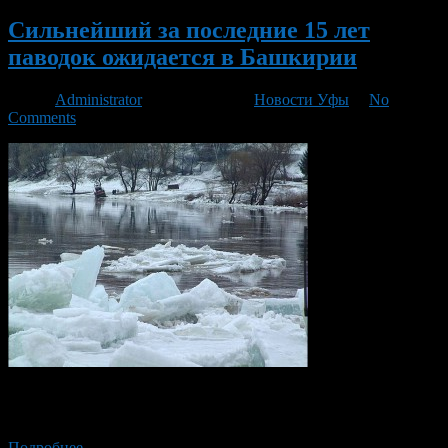
Сильнейший за последние 15 лет
паводок ожидается в Башкирии
Автор
Administrator
/ 29.03.2016 /
Новости Уфы
/
No
Comments
В Башкирии ожидается сильнейший за последние 15 лет
паводок.
Подробнее →