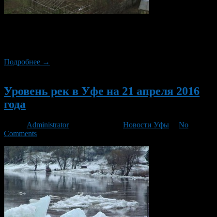
Уровень рек в Уфе продолжает подниматься. По
Башгидрометцентра, река Белая достигла 752 сантиметров,
поднявшись на 10 сантиметров за ночь.
Подробнее →
Новый
Уровень рек в Уфе на 21 апреля 2016
года
Автор
Administrator
/ 21.04.2016 /
Новости Уфы
/
No
Comments