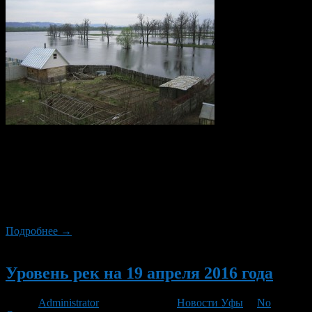
На 20 апреля река Белая в районе Уфы поднялась на 17
сантиметров. Её уровень составил 703 см. Река Уфа в районе
Шакши поднялась на 10 см, её уровень на данный момент 785
см, река Дема в районе деревни Бочкарёво — поднялась на 8
см до уровня 317 см. Таковы данные Башгидромета на 8 часов
утра […]
Подробнее →
Новый
Уровень рек на 19 апреля 2016 года
Автор
Administrator
/ 20.04.2016 /
Новости Уфы
/
No