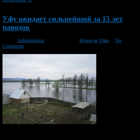
Новый
Уфу ожидает сильнейший за 15 лет
паводок
Автор
Administrator
/ 14.03.2016 /
Новости Уфы
/
No
Comments
В этом году (2016) Уфу ожидает сильнейший за последние 15
лет паводок. Как сообщает администрация города, река Белая