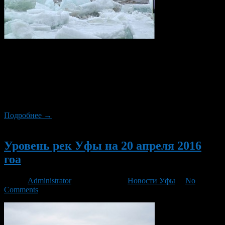
По состоянию на 8 часов утра 21 апреля 2016 года, уровень
воды в реке Белая, в районе Уфы составляет 715 см. За
последние восемь часов уровень реки вырос на 12
сантиметров. Выход на пойму составляет 660 см. Река Уфа, в
районе Шакши поднялась на 11 см, за последние восемь часов.
Ее уровень сейчас составляет 796 […]
Подробнее →
Новый
Уровень рек Уфы на 20 апреля 2016
гоа
Автор
Administrator
/ 21.04.2016 /
Новости Уфы
/
No
Comments