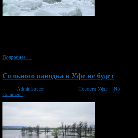
Осеннее увлажнение почвы в Башкирии оказалось выше
среднемноголетних значений. В бассейне реки Белой оно
составило 86 мм, что на 25 процентов выше нормы. В
бассейне реки Уфы —165 мм. Это на 90 процентов больше
среднемноголетних значений.
Подробнее →
Новый
Сильного паводка в Уфе не будет
Автор
Administrator
/ 29.03.2015 /
Новости Уфы
/
No
Comments