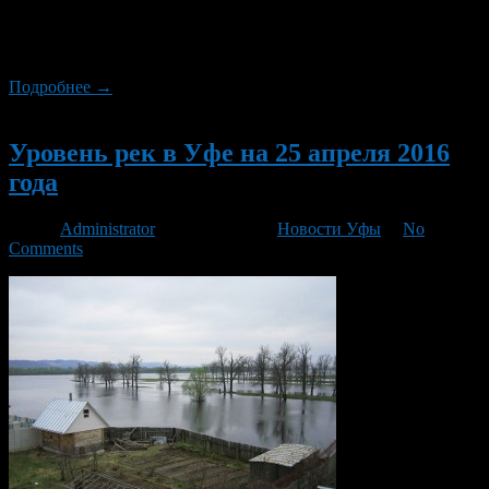
рассказали в Башгидромете. Река Дёма, в районе деревни
Бочкарёво, также прибавила 4 сантиметра, ее уровень
составил 352 сантиметра.
Подробнее →
Новый
Уровень рек в Уфе на 25 апреля 2016
года
Автор
Administrator
/ 25.04.2016 /
Новости Уфы
/
No
Comments