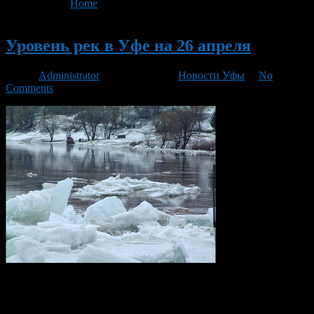
You are here:
Home
>
'паводок'
Новый
Уровень рек в Уфе на 26 апреля
Автор
Administrator
/ 26.04.2016 /
Новости Уфы
/
No
Comments
Уровень двух из трех рек в Уфе продолжает подниматься.
Уровень реки Белой в районе Уфы к 8 часам утра составлял
756 см. За последние восемь часов река поднялась на 4 см,