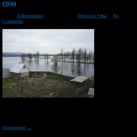
года
Автор
Administrator
/ 16.04.2016 /
Новости Уфы
/
No
Comments
Как сообщает Башгидромет, река Белая, в районе Уфы
поднялась еще на 51 сантиметр и остановилась на отметке 566
сантиметров.
Подробнее →
Новый