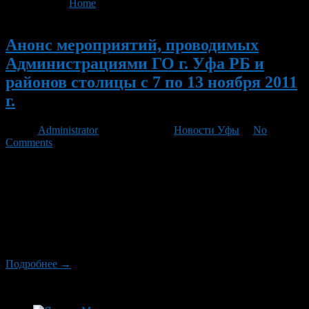
You are here:
Home
>
'О незаконном обороте наркотиков'
Новый
Анонс мероприятий, проводимых
Администрациями ГО г. Уфа РБ и
районов столицы с 7 по 13 ноября 2011
г.
Автор
Administrator
/ 03.11.2011 /
Новости Уфы
/
No
Comments
8 ноября 2011г. в 13.30 час. в Уфимском государственном
профессионально-педагогическом колледже проводится
лекция «Алгоритм поиска работы» для студентов. 8 ноября
2011 г. в 17.00 час. в подростковом клубе «Современник»
состоится беседа «Формула успеха». 8 ноября 2011 г. в 18.00
час. в подростковом клубе «Легенда» пройдет конкурс
«Мистер тайбо» на лучшего боксёра клуба. 8 ноября 2011 […]
Подробнее →