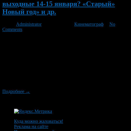
выходные 14-15 января? «Старый»
Новый год» и др.
Автор
Administrator
/ 14.01.2012 /
Кинематограф
/
No
Comments
Первая послепраздничная порция киноновинок сразу окунет
зрителей в суровые будни. За исключением главной премьеры
недели, романтической комедии Гэрри Маршалла «Старый»
Новый год», все остальные дебютанты российского проката
характеризуются натуралистичностью и носят явный
криминальный оттенок. Особняком стоит лишь новая картина
знаменитого французского режиссера Жана-Жака Анно
«Черное золото», но и там повсеместно льется кровь и
решаются проблемы […]
Подробнее →
Куда можно жаловаться!
Реклама на сайте