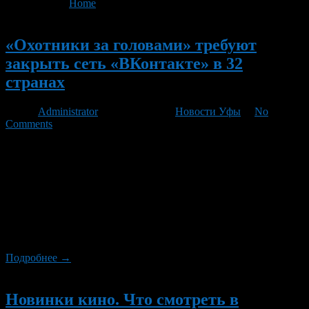
You are here:
Home
>
'Охотники за головами'
Новый
«Охотники за головами» требуют
закрыть сеть «ВКонтакте» в 32
странах
Автор
Administrator
/ 07.08.2012 /
Новости Уфы
/
No
Comments
Как сообщает сайт газеты «Известия», активисты российского
движения по борьбе с педофилией «Охотники за головами»
просят руководство 32 стран ограничить доступ к социальной
сети «ВКонтакте». Свою просьбу они объясняют тем, что на
ресурсе содержится большое количество порнографии, в том
числе и детской. «Охотники за головами» также призывают
другие страны ограничить въезд для основателя «ВКонтакте»
Павла […]
Подробнее →
Новый
Новинки кино. Что смотреть в