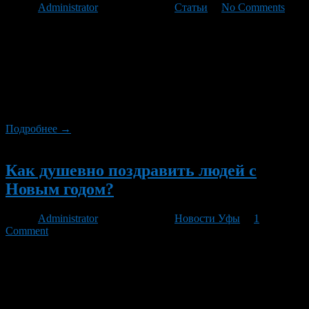
Автор
Administrator
/ 30.12.2011 /
Статьи
/
No Comments
Перед праздниками детям приходится сложнее всего. У
взрослых все прозрачно – сколько денег в кошельке оказалось,
такими и будут подарки. У детей своих денег нет, поэтому о
покупных подарках приходится забыть. Нужно обходиться
собственными руками и фантазией. Не так это и просто, ведь
«ингредиенты» для подарка должны быть под рукой или, по
крайней мере, легкодоступными. […]
Подробнее →
Новый
Как душевно поздравить людей с
Новым годом?
Автор
Administrator
/ 27.12.2011 /
Новости Уфы
/
1
Comment
Предновогодние дни очень напряженные, особенно для
женщин. Нужно и квартиру прибрать, и позаботиться о
продуктах для праздничного стола, и приготовить всем
подарки, и написать десятки поздравительных открыток. До
них руки доходят в последнюю очередь, когда до Нового года