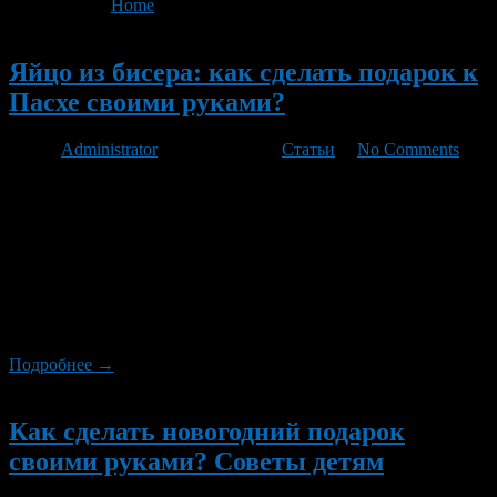
You are here:
Home
>
'оригинальность'
Новый
Яйцо из бисера: как сделать подарок к
Пасхе своими руками?
Автор
Administrator
/ 09.04.2012 /
Статьи
/
No Comments
Верная примета: в магазинах появились в продаже расписные
яйца, значит, скоро Пасха. Крашеные яйца являются одним из
основных символов Светлого Христова Воскресения. По
преданию первое пасхальное яйцо было подарено Марией
Магдалиной римскому императору Тиберию. Мария пришла
известить императора о Воскресении Христа, на что Тиберий
ответил, что эта история – ложь, и человеку так же
невозможно […]
Подробнее →
Новый
Как сделать новогодний подарок
своими руками? Советы детям