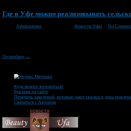
Новый
Где в Уфе можно реализовывать сельс
Автор
Administrator
/ 29.06.2012 /
Новости Уфы
/
No Commen
Не все знают, где и как в Уфе можно реализовывать сельско
продать свою продукцию, выращенную на приусадебных участка
работающих в формате «рынков», выделено почти 400 мест […
Подробнее →
Куда можно жаловаться!
Реклама на сайте
Перечень заведений, которые дают скидки в день рожден
Связаться с Автором