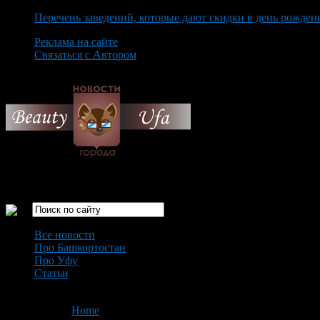
Перечень заведений, которые дают скидки в день рожден
Реклама на сайте
Связаться с Автором
Saturday August 8th, 2026
Только самые интересные новости города Уфа
Все новости
Про Башкортостан
Про Уфу
Статьи
Loading...
You are here:
Home
>
'Овощи с грядки'