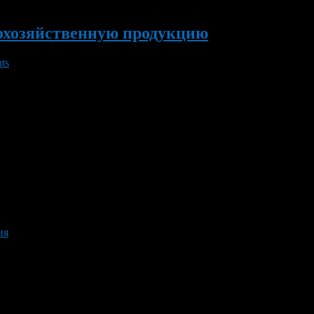
кохозяйственную продукцию
ts
хозяйственную продукцию. Об этом свидетельствуют и многочис
х, оборудовано более 200 мест на 7 площадках. Кроме того, в 
]
ия