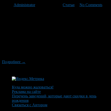
Автор
Administrator
/ 09.08.2011 /
Статьи
/
No Comments
Важной целью работы Федеральной налоговой службы
является обеспечение контроля за полнотой и
своевременностью поступлений налогов в бюджетную
систему РФ. Государство с целью обеспечения устойчивых
поступлений в бюджеты всех уровней, соблюдения налоговой
дисциплины как условия качественного выполнения
физическими и юридическими лицами своих налоговых
обязательств перед государством обязано создать все
необходимые условия для надлежащего выполнения
налогоплательщиками своих […]
Подробнее →
Куда можно жаловаться!
Реклама на сайте
Перечень заведений, которые дают скидки в день
рождения
Связаться с Автором