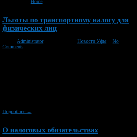
You are here:
Home
>
'НК РФ'
Новый
Льготы по транспортному налогу для
физических лиц
Автор
Administrator
/ 10.10.2011 /
Новости Уфы
/
No
Comments
Налогоплательщиками и плательщиками сборов, признаются
организации и физические лица, на которых в соответствии с
российским налоговым законодательством возложена
обязанность по уплате налогов и (или) сборов. Физическими
лицами в целях налогообложения признаются граждане
Российской Федерации, иностранные граждане и лица без
гражданства. Налогоплательщиками транспортного налога,
который является региональным налогом и устанавливается
НК РФ и законами субъектов Российской […]
Подробнее →
Новый
О налоговых обязательствах