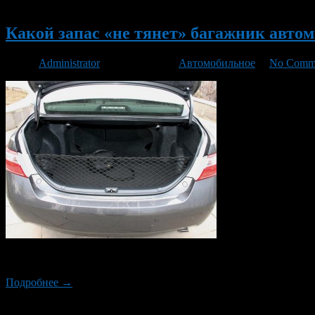
Новый
Какой запас «не тянет» багажник авто
Автор
Administrator
/ 09.06.2013 /
Автомобильное
/
No Comm
Ну, в первую очередь, конечно, тот, без которого как бы ни хо
Подробнее →
Новый