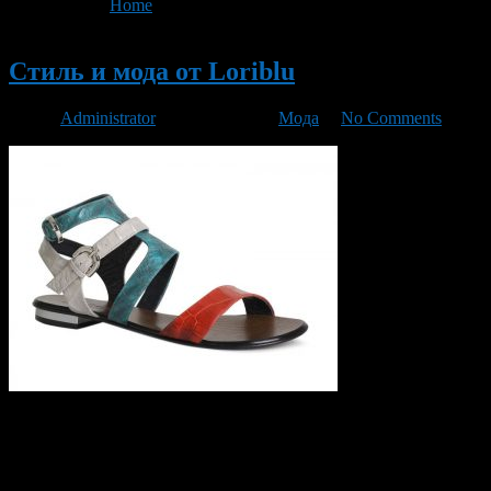
You are here:
Home
>
'на сайте'
Новый
Стиль и мода от Loriblu
Автор
Administrator
/ 15.06.2016 /
Мода
/
No Comments
Если человек хочет себя порадовать или побаловать
уникальной и эксклюзивной покупкой, он отправляется в
магазин итальянской обуви. Почему именно итальянской, ведь
сегодня достаточно много хорошей продукции? Потому что