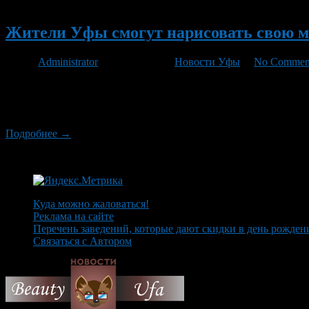
Новый
Жители Уфы смогут нарисовать свою м
Автор
Administrator
/ 27.07.2011 /
Новости Уфы
/
No Commen
В четверг, 28 июля, в парке имени Ивана Якутова Уфы пройдет 
смогут поучаствовать в играх и конкурсах. В ходе мероприят
праздника […]
Подробнее →
Куда можно жаловаться!
Реклама на сайте
Перечень заведений, которые дают скидки в день рожден
Связаться с Автором