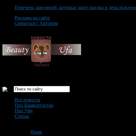
Перечень заведений, которые дают скидки в день рожден
Реклама на сайте
Связаться с Автором
Friday August 7th, 2026
Только самые интересные новости города Уфа
Все новости
Про Башкортостан
Про Уфу
Статьи
Loading...
You are here:
Home
>
'нарисовать свою мечту'