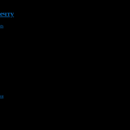
ечту
ts
мероприятие «День загадывания желаний» для детей и подростков
ия гримеры бесплатно разрисуют лица всем желающим. Кроме тог
ия