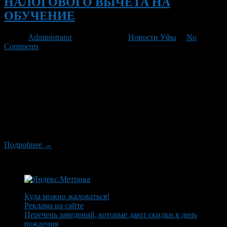
НАЛОГОВОГО ВЫЧЕТА НА
ОБУЧЕНИЕ
Автор
Administrator
/ 21.06.2011 /
Новости Уфы
/
No
Comments
В современной экономической ситуации практически любому
специалисту для повышения конкурентоспособности на
рынке труда необходимо постоянно получать новую
информацию, совершенствовать имеющиеся знания и навыки.
В настоящее время платное обучение предлагают не только
школы и вузы, но и огромное множество различных курсов,
например таких популярных, как курсы иностранного языка и
водительские курсы, а также различные иные. Каким […]
Подробнее →
Куда можно жаловаться!
Реклама на сайте
Перечень заведений, которые дают скидки в день
рождения