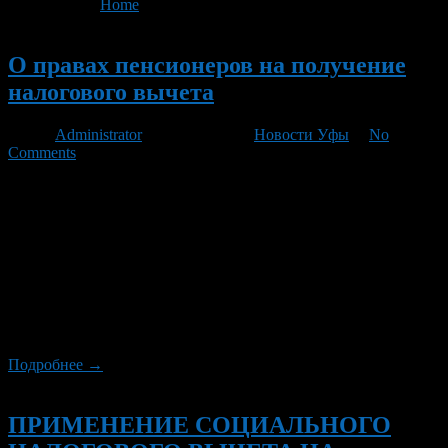
You are here:
Home
>
'НАЛОГОВый ВЫЧЕТ'
Новый
О правах пенсионеров на получение
налогового вычета
Автор
Administrator
/ 29.08.2012 /
Новости Уфы
/
No
Comments
Подпунктом 2 п. 1 ст. 220 Кодекса предусмотрено, что
налогоплательщик имеет право на получение
имущественного налогового вычета в сумме фактически
произведенных налогоплательщиком расходов на новое
строительство либо приобретение на территории Российской
Федерации жилого дома, квартиры, комнаты или доли (долей)
в них, земельных участков, предоставленных для
индивидуального жилищного строительства, и земельных
участков, на которых расположены приобретаемые […]
Подробнее →
Новый
ПРИМЕНЕНИЕ СОЦИАЛЬНОГО