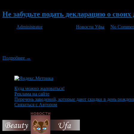
Новый
Не забудьте подать декларацию о своих д
Автор
Administrator
/ 09.04.2012 /
Новости Уфы
/
No Commen
Межрайонная инспекция ФНС России №40 по Республике Башкор
налоговый орган в срок не позднее 2 мая 2012 года. За перио
получившие доходы от других физических лиц […]
Подробнее →
Куда можно жаловаться!
Реклама на сайте
Перечень заведений, которые дают скидки в день рожден
Связаться с Автором