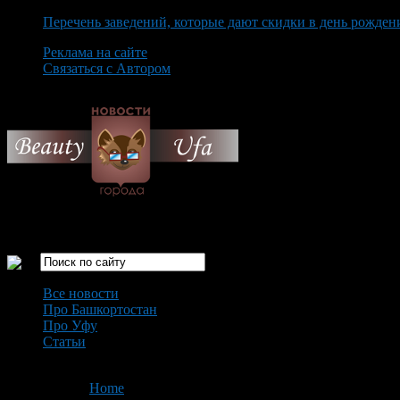
Перечень заведений, которые дают скидки в день рожден
Реклама на сайте
Связаться с Автором
Saturday August 8th, 2026
Только самые интересные новости города Уфа
Все новости
Про Башкортостан
Про Уфу
Статьи
Loading...
You are here:
Home
>
'налоговая декларация'