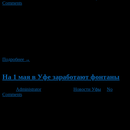
Comments
В городе пройдет легкоатлетическая эстафета. 9 мая с 11 до
14:30 часов в Уфе пройдет открытая легкоатлетическая
эстафета, посвященная 66-ой годовщине Победы в Великой
Отечественной войне. Как стало известно ProUfu.Ru, в связи с
проведением мероприятия, движение автотранспорта
перекроют на улицах Г. Тукая, Заки Валиди, М.Гафури,
Пушкина и Советской. Администрация Уфы приносит
автомобилистам извинения за временные […]
Подробнее →
Новый
На 1 мая в Уфе заработают фонтаны
Автор
Administrator
/ 29.04.2011 /
Новости Уфы
/
No
Comments
1 мая во всех районах Уфы пройдут праздничные
мероприятия, посвященные Празднику Весны и Труда. Кроме
того, в этот день в башкирской столице начнут бить фонтаны.
На стадионах города пройдут спортивные состязания. На
арене РХГИ имени К. Давлеткильдиева ребятишки и взрослые