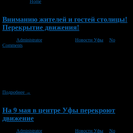
You are here:
Home
>
'М. Гафури'
Новый
Вниманию жителей и гостей столицы!
Перекрытие движения!
Автор
Administrator
/ 15.06.2011 /
Новости Уфы
/
No
Comments
В связи с проведением 18-19 и 23-26 июня 2011 г. в г. Уфе
Чемпионата и первенства России по велоспорту движение
автотранспорта будет перекрыто по следующим маршрутам:
18 июня 2011 г. 11.00 – 14.00 будут закрыты улицы М. Гафури,
Пушкина, К. Маркса, З. Валиди. 19 июня 2011 г. 11.00 – 13.00
будут закрыты улицы М. Гафури, […]
Подробнее →
Новый
На 9 мая в центре Уфы перекроют
движение
Автор
Administrator
/ 04.05.2011 /
Новости Уфы
/
No