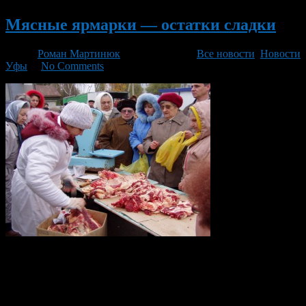
Мясные ярмарки — остатки сладки
Автор
Роман Мартинюк
/ 26.12.2013 /
Все новости
,
Новости
Уфы
/
No Comments
На ярмарке можно купить говядину, конину, свинину, птицу в
широком ассортименте, мед, растительное масло и др. Более
того в продаже широко представлены хвойные деревья и
прочая продукция к новогодним праздникам. Последние в
уходящем году зимние мясные ярмарки пройдут 28 и 29