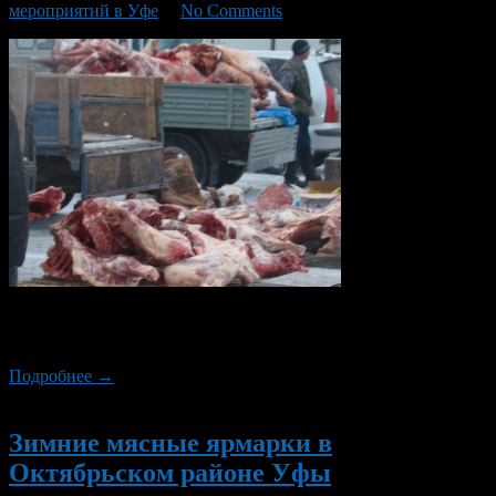
мероприятий в Уфе
/
No Comments
В эти выходные, 6 и 7 декабря, в Уфе пройдут очередные
мясные ярмарки.
Подробнее →
Новый
Зимние мясные ярмарки в
Октябрьском районе Уфы