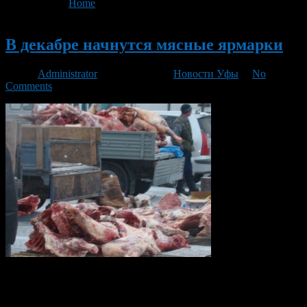
You are here:
Home
>
'мясные ярмарки'
Новый
В декабре начнутся мясные ярмарки
Автор
Administrator
/ 15.11.2016 /
Новости Уфы
/
No
Comments
В Уфе с 3 декабря начнут свою работу мясные
сельскохозяйственные ярмарки. Расширенная предновогодняя
ярмарка пройдет 24 декабря на площади перед Дворцом