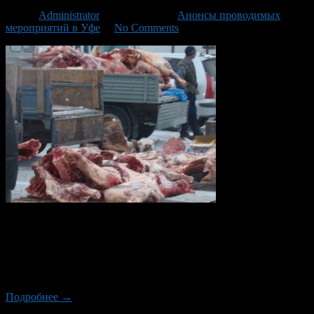
Автор
Administrator
/ 28.11.2014 /
Анонсы проводимых
мероприятий в Уфе
/
No Comments
В Октябрьском районе, как и в целом по Уфе, завершился
сезон осенних овощных сельскохозяйственных ярмарок. На
смену ему пришел сезон зимних мясных ярмарок. Первые
мясные ярмарки пройдут уже в эти выходные — 29 и 30
ноября.
Подробнее →
Новый