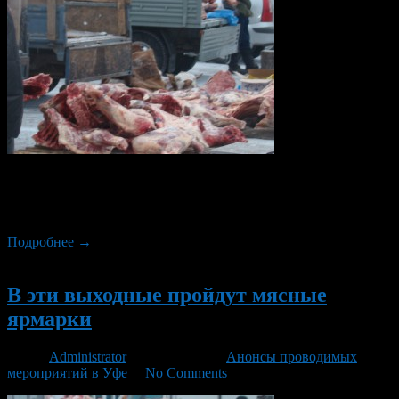
9 и 10 января в Уфе в очередной раз пройдут мясные ярмарки.
В Советском районе ярмарка развернется перед Дворцом
молодежи.
Подробнее →
Новый
В эти выходные пройдут мясные
ярмарки
Автор
Administrator
/ 19.12.2014 /
Анонсы проводимых
мероприятий в Уфе
/
No Comments