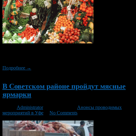
В эти выходные 14 и 15 марта в Уфе снова пройдут
сельскохозяйственные ярмарки.
Подробнее →
Новый
В Советском районе пройдут мясные
ярмарки
Автор
Administrator
/ 08.01.2015 /
Анонсы проводимых
мероприятий в Уфе
/
No Comments