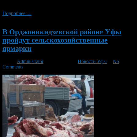
спорта.
Подробнее →
Новый
В Орджоникидзевской районе Уфы
пройдут сельскохозяйственные
ярмарки
Автор
Administrator
/ 04.03.2016 /
Новости Уфы
/
No
Comments