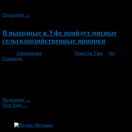
декабря 2013 года. Торговля начнется в 9.00 часов.
Подробнее →
Новый
В выходные в Уфе пройдут мясные
сельскохозяйственные ярмарки
Автор
Administrator
/ 21.02.2013 /
Новости Уфы
/
No
Comments
23-24 февраля 2013 года в Уфе пройдут мясные
сельскохозяйственные ярмарки, где в широком ассортименте
будет представлена продукция собственного производства,
включая мясо-молочные продукты, мед, мукомольные,
крупяные, кондитерские изделия и многое другое.
Подробнее →
Next Page →