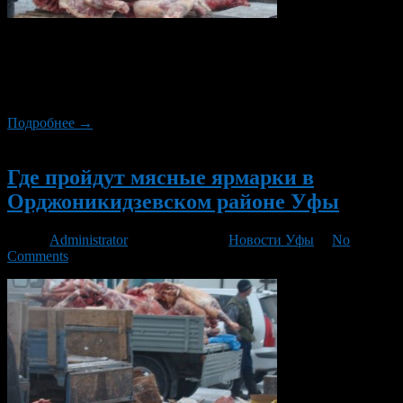
В предстоящие выходные, 5 и 6 марта, в Орджоникидзевском
районе Уфы пройдут мясные ярмарки. Проходить они будут
на трех площадках: на ЗАО «Орджоникидзевский ТРЦ», ТГК
«Меркурий», и площади им. С. Орджоникидзе.
Подробнее →
Новый
Где пройдут мясные ярмарки в
Орджоникидзевском районе Уфы
Автор
Administrator
/ 12.12.2015 /
Новости Уфы
/
No
Comments