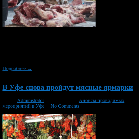
12 и 13 декабря в Орджоникидзевском пройдут
сельскохозяйственные мясные ярмарки. Приобрести мясную
продукцию можно будет в ТД «Тополя», ТЦ «Меркурий»,
ТСК «Урал», а также в ЗАО «Орджоникидзевский». Ярмарки
начнут свою работу с 09:00.
Подробнее →
Новый
В Уфе снова пройдут мясные ярмарки
Автор
Administrator
/ 12.03.2015 /
Анонсы проводимых
мероприятий в Уфе
/
No Comments