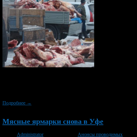
В эти выходные — 20 и 21 декабря 2014 года. Уфимцев и
гостей столицы вновь приглашают посетить мясные ярмарки.
В условиях экономического кризиса — это отличный способ
купить качественный товар по приемлемой цене.
Подробнее →
Новый
Мясные ярмарки снова в Уфе
Автор
Administrator
/ 04.12.2014 /
Анонсы проводимых