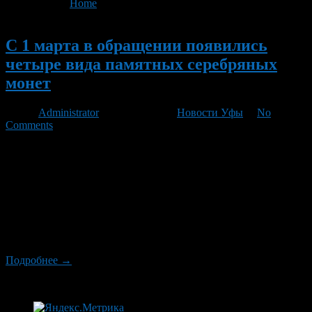
You are here:
Home
>
'Музей-заповедник'
Новый
С 1 марта в обращении появились
четыре вида памятных серебряных
монет
Автор
Administrator
/ 01.03.2012 /
Новости Уфы
/
No
Comments
Несколько видов памятных монет из драгметаллов появились
в денежном обороте России в первый день весны. 1 марта
Центробанк РФ выпустил в обращение две серебряные
монеты номиналом один рубль серии «История русской
авиации», серебряную монету достоинством два рубля серии
«Выдающиеся личности России», посвященную 150-летию со
дня рождения государственного деятеля Петра Столыпина, и
25-рублевую серебряную монету «Музей-заповедник […]
Подробнее →