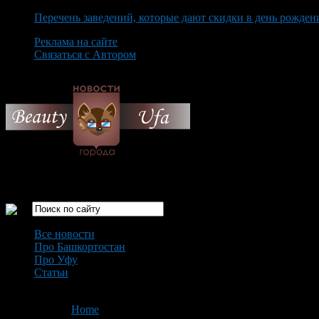
Перечень заведений, которые дают скидки в день рожден
Реклама на сайте
Связаться с Автором
Thursday August 6th, 2026
Только самые интересные новости города Уфа
Все новости
Про Башкортостан
Про Уфу
Статьи
Loading...
You are here:
Home
>
'Монументу Дружбы'