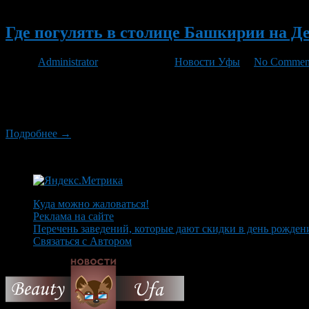
Новый
Где погулять в столице Башкирии на Д
Автор
Administrator
/ 10.10.2011 /
Новости Уфы
/
No Commen
11 октября вся Башкирия будет праздновать День республики. В
Понедельник, 10 октября: В 14 часов 30 минут состоится торж
начнется торжественный вечер […]
Подробнее →
Куда можно жаловаться!
Реклама на сайте
Перечень заведений, которые дают скидки в день рожден
Связаться с Автором