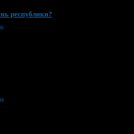
ень республики?
ts
 Уфе мероприятия, посвященные этому празднику, будут проходит
ественная церемония возложения цветов к Монументу Дружбы. В 
ия