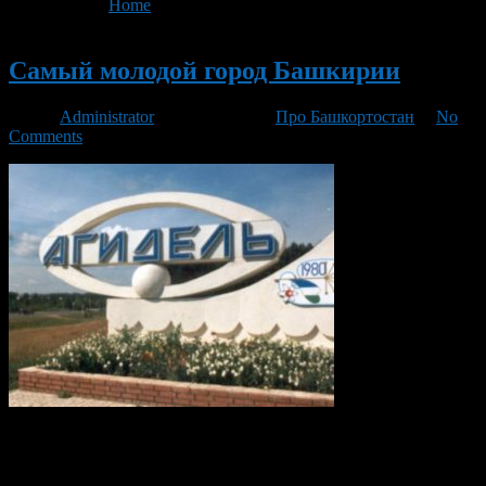
You are here:
Home
>
'молодого города'
Новый
Самый молодой город Башкирии
Автор
Administrator
/ 22.08.2016 /
Про Башкортостан
/
No
Comments
Удивительно, если учесть, что в последние годы открытие и
строительство новых городов практически прекратилось.
Расположен он с правой стороны реки Белой. Название