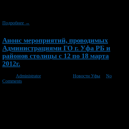
А что же делать тем, у кого нет этих возможностей в
приобретении жилья, а хочется иметь свою квартиру и не
переплачивать огромные деньги […]
Подробнее →
Новый
Анонс мероприятий, проводимых
Администрациями ГО г. Уфа РБ и
районов столицы с 12 по 18 марта
2012г.
Автор
Administrator
/ 11.03.2012 /
Новости Уфы
/
No
Comments
12 марта 2012г. в 12.30 час. в СОШ №97 проводится лекция
для родителей «Конфликты и пути их решения». 12 марта
2012г. в 13.00 час. в Башкирском медицинском колледже
проводится коррекционно-развивающее занятие для студентов
«Мой позитивный образ «Я». 12 марта 2012г. в 14.00 час. в
СОШ №19 им. Б.И. Северинова проводится лекция для
родителей и педагогов […]