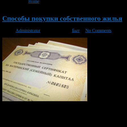
You are here:
Home
>
'Молодая семья'
Новый
Способы покупки собственного жилья
Автор
Administrator
/ 31.01.2016 /
Быт
/
No Comments
Как приобрести собственное жилье? Далеко не у каждого
сейчас есть свое жилье. Кому-то оно досталось еще от
родителей, кто-то его приобрел за счет материнского
капитала, некоторые смогли купить сами на свои сбережения.