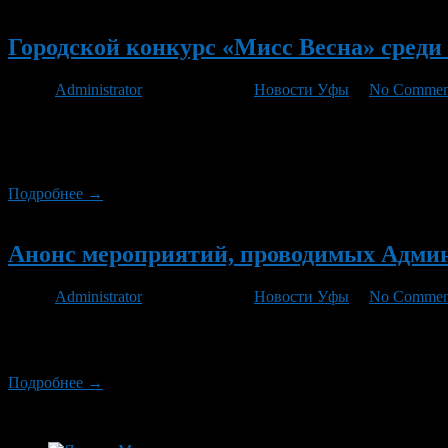
Новый
Городской конкурс «Мисс Весна» среди
Автор
Administrator
/ 26.03.2012 /
Новости Уфы
/
No Commen
24 марта 2012 года в Городском дворце культуры состоялся с
всесторонних возможностей физического и интеллектуального 
пропаганда общечеловеческих ценностей и культуры; эстетиче
Подробнее →
Новый
Анонс мероприятий, проводимых Админи
Автор
Administrator
/ 16.03.2012 /
Новости Уфы
/
No Commen
19 марта 2012г. в 12.30 час. в СОШ №80 пройдет тренинговое 
состоится выезд мобильного Центра занятости населения г.Уфы
Подробнее →