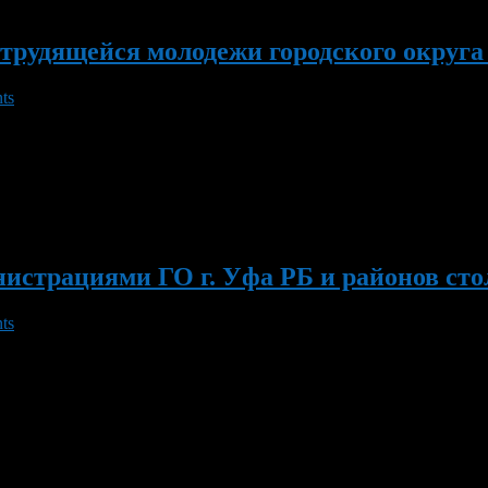
 трудящейся молодежи городского округа
ts
амый весенний конкурс «Мисс Весна — 2012» среди трудящейся м
развития участниц, демонстрация внешности, артистичности, га
ское и нравственное воспитание молодежи; организация досуга 
страциями ГО г. Уфа РБ и районов столи
ts
занятие «Умение сказать «нет» или как противостоять чужому вли
. 20 марта 2012г. с 16.00 до 18.00 час. в ТРК «Иремель», ТСК 