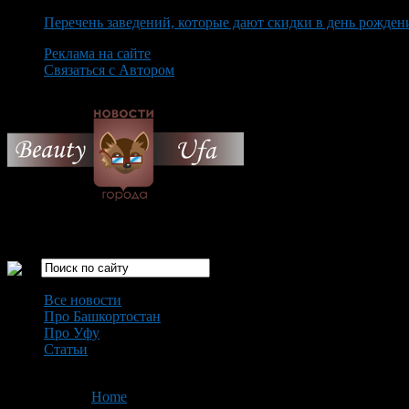
Перечень заведений, которые дают скидки в день рожден
Реклама на сайте
Связаться с Автором
Sunday August 9th, 2026
Только самые интересные новости города Уфа
Все новости
Про Башкортостан
Про Уфу
Статьи
Loading...
You are here:
Home
>
'Мисс Весна'