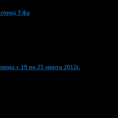
 город Уфа
олодежи г. Уфы. Задачами мероприятия были: раскрытие
рмонии, пластики и движения, женственности и грациозности;
молодежи.
цы с 19 по 25 марта 2012г.
янию» для подростков. 20 марта 2012г. в 10.00 час. в СОШ №16
«Меркурий», ТСК «Радуга» и универмаге […]