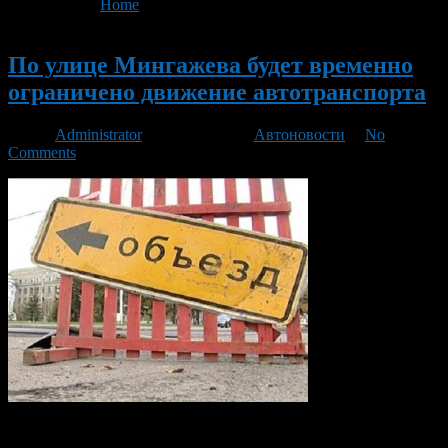
You are here:
Home
>
'Мингажева'
Новый
По улице Мингажева будет временно
ограничено движение автотранспорта
Автор
Administrator
/ 09.08.2013 /
Автоновости
/
No
Comments
В связи с проведением работ по реконструкции теплотрассы