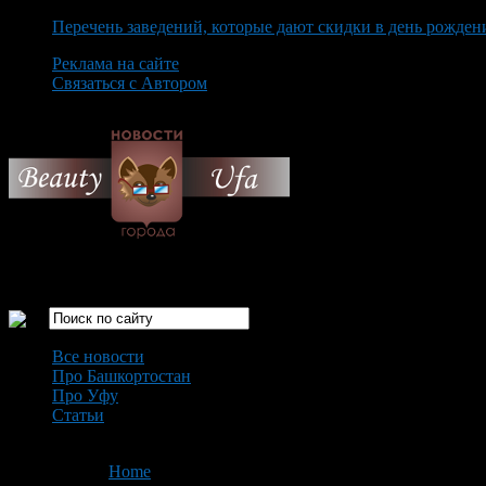
Перечень заведений, которые дают скидки в день рожден
Реклама на сайте
Связаться с Автором
Friday August 7th, 2026
Только самые интересные новости города Уфа
Все новости
Про Башкортостан
Про Уфу
Статьи
Loading...
You are here:
Home
>
'мечта'