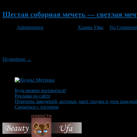
Новый
Шестая соборная мечеть — светлая меч
Автор
Administrator
/ 15.07.2012 /
Храмы Уфы
/
No Comment
Ветхое деревянное здание по ул. Проломной 23\1 подлежит сно
создателя – Шаймухамета Байбикова. Отец Шаймухамета, Шайху
духовным, начитанным, целеустремленным. […]
Подробнее →
Куда можно жаловаться!
Реклама на сайте
Перечень заведений, которые дают скидки в день рожден
Связаться с Автором