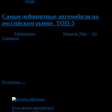
You are here:
Home
>
'Мерседес-Бенц РУС'
Новый
Самые дефицитные автомобили на
российском рынке. ТОП-5
Автор
Administrator
/ 10.10.2011 /
Новости Уфы
/
No
Comments
Ближе к концу года продажи автомобилей обычно ползут
вверх. В этом году дополнительным фактором роста рынка
может стать повышение курса доллара и евро – в опасении,
как бы машины не подорожали, многие предпочтут вложить
средства в движимое имущество. Однако, как комментируют
эксперты, в отличие от кризисного 2008 года, в этом году у
дилеров нет таких […]
Подробнее →
Куда можно жаловаться!