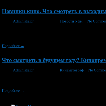
Новый
Новинки кино. Что смотреть в выходные
Автор
Administrator
/ 07.09.2012 /
Новости Уфы
/
No Commen
И снова Голливуд на коне. На этой неделе кинотеатры будут 
потенциальным лидером проката будем считать боевик Саймон
крепкими кулаками. Посильную конкуренцию «Медальону» поп
Подробнее →
Новый
Что смотреть в будущем году? Кинопре
Автор
Administrator
/ 31.12.2011 /
Кинематограф
/
No Comme
Продолжая обзор киноновинок 2012 года, посмотрим, что нам 
блокбастеров, но и принципиально новые проекты, обещающие
Подробнее →