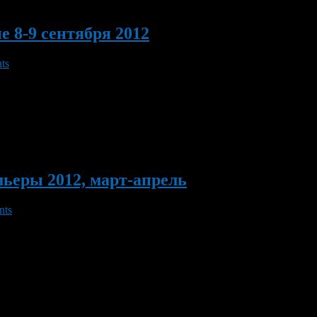
 8-9 сентября 2012
ts
целиком и полностью оккупированы американской кинопродукцией
а Уэста «Медальон», в котором Николас Кейдж вспомнит былое 
ытается составить фантастический экшн […]
мьеры 2012, март-апрель
nts
предложат отечественные кинопрокатчики грядущей весной. Сре
 стать началом популярных и весьма продолжительных киносер