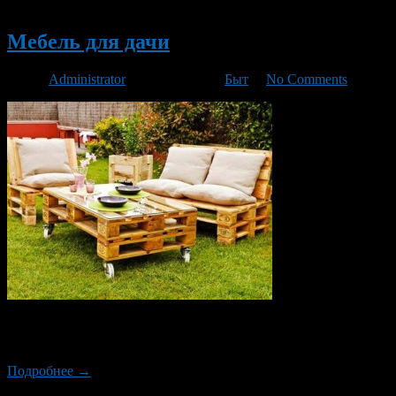
Новый
Мебель для дачи
Автор
Administrator
/ 05.03.2016 /
Быт
/
No Comments
Вот и пришла пора дачного времени, посадок растений и кропо
поработать на своем дачном участке. Пришло время приводить 
Подробнее →