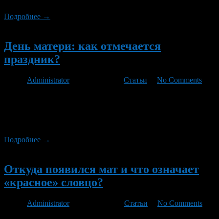
Подробнее →
Новый
День матери: как отмечается
праздник?
Автор
Administrator
/ 25.11.2012 /
Статьи
/
No Comments
В подавляющем большинстве случаев первое слово, которое
произносит человек в своей жизни – «Мама». Часто – и
последнее. Мама – всегда самый близкий, самый родной
человек, единственный и неповторимый.
Подробнее →
Новый
Откуда появился мат и что означает
«красное» словцо?
Автор
Administrator
/ 29.01.2012 /
Статьи
/
No Comments