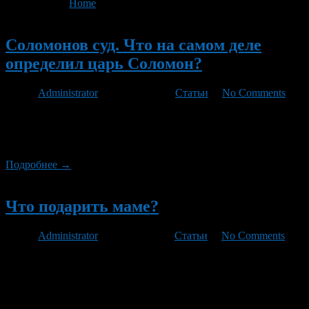
You are here:
Home
>
'мать'
Новый
Соломонов суд. Что на самом деле
определил царь Соломон?
Автор
Administrator
/ 27.12.2012 /
Статьи
/
No Comments
Есть такое крылатое выражение – Соломонов суд. Иногда
употребляется еще – соломоново решение. Конечно, сначала
смотрим словарь фразеологизмов…
Подробнее →
Новый
Что подарить маме?
Автор
Administrator
/ 25.11.2012 /
Статьи
/
No Comments
Праздников в мире так много, что все запомнить просто
невозможно. Например, вы знаете, когда отмечают
Международный день бармена? Или когда у нас в стране День
программиста? А может быть, кто-то навскидку может
сказать, когда надо праздновать Всемирный день поцелуя?