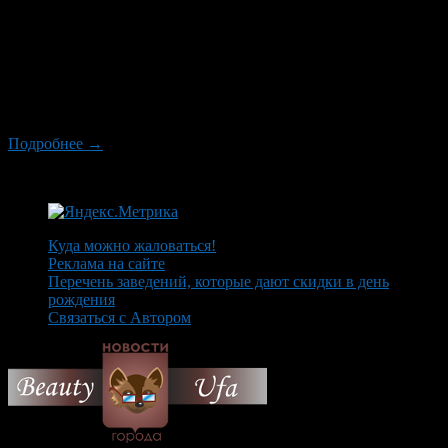
И какой же русский не выражается «красным» словцом? И это
правда! Более того, многие матерные слова переведены на
иностранные языки, но интересно то, что полноценных
аналогов русскому мату в иностранных языках нет и вряд-ли
когда-либо появятся. Не случайно и то, что ни один великий
русский писатель и поэт не обошел это явление стороной! Как
и […]
Подробнее →
Куда можно жаловаться!
Реклама на сайте
Перечень заведений, которые дают скидки в день
рождения
Связаться с Автором
© 2026 Все об Уфе и не