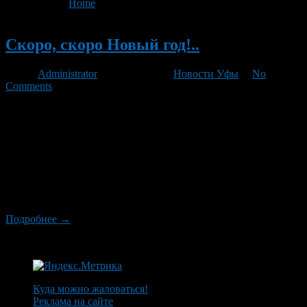
You are here:
Home
>
'маскарад'
Новый
Скоро, скоро Новый год!..
Автор
Administrator
/ 09.12.2011 /
Новости Уфы
/
No
Comments
Согласно распоряжению главы Орджоникидзевского района
городского округа город Уфа №1338р «О праздновании
Нового года и организации отдыха школьников в период
зимних каникул» будут запланированы следующие
мероприятия. В декабре будет организовано участие команд
района в городском новогоднем фестивале «Вьюговей – 2012»
по всем видам конкурса. В ЦДТ в декабре пройдет акция
«Золотая пчелка поздравляет друзей». 22 […]
Подробнее →
Куда можно жаловаться!
Реклама на сайте