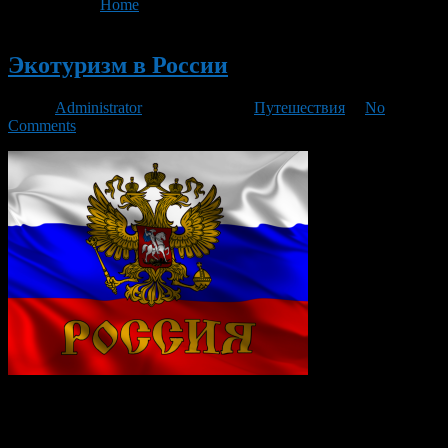
You are here:
Home
>
'Лосиный остров'
Новый
Экотуризм в России
Автор
Administrator
/ 05.09.2016 /
Путешествия
/
No
Comments
Россия страна с неповторимой историей и необъятными
просторами. Страна омываемая, 12 морями и 3 океаном с
различных сторон света и находящаяся в разных