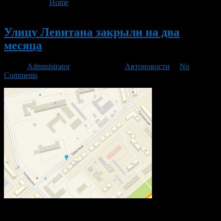
You are here:
Home
>
'Левитана закрыли'
Новый
Улицу Левитана закрыли на два
месяца
Автор
Administrator
/ 11.05.2016 /
Автоновости
/
No
Comments
В связи с реконструкцией тепловой магистрали, в Дёмском