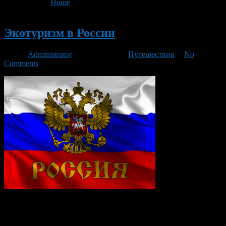
You are here:
Home
>
'Куршская коса'
Новый
Экотуризм в России
Автор
Administrator
/ 05.09.2016 /
Путешествия
/
No
Comments
Россия страна с неповторимой историей и необъятными
просторами. Страна омываемая, 12 морями и 3 океаном с
различных сторон света и находящаяся в разных