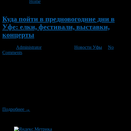
You are here:
Home
>
'Куда пойти в предновогодние дни'
Новый
Куда пойти в предновогодние дни в
Уфе: елки, фестивали, выставки,
концерты
Автор
Administrator
/ 12.12.2012 /
Новости Уфы
/
No
Comments
21 декабря 2012 года пройдет Президентская елка в ДК
«Нефтяник» (начало в 11.00), 23 декабря там же пройдет
социальная елка для детей из малообеспеченных,
многодетных, неблагополучных детей, детей-инвалидов
(начало в 12.00). А 27 декабря для детишек из малоимущих
семей в Театре кукол пройдут новогодние представления
(начало в 11.00, 14.00 и 17.00). Для любителей активного
Нового […]
Подробнее →