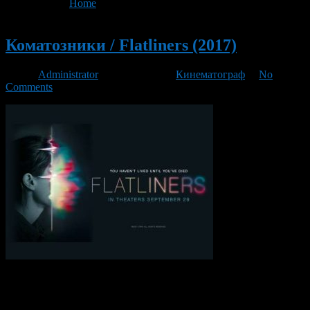
You are here:
Home
>
'клиническая смерть'
Новый
Коматозники / Flatliners (2017)
Автор
Administrator
/ 30.10.2017 /
Кинематограф
/
No
Comments
Несколько студентов медицинского факультета решают на
собственном опыте определить, что испытывает человек во
время пребывания в коме. Для этого они по очереди вводят