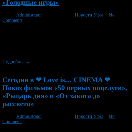
«Голодные игры»
Автор
Administrator
/ 20.08.2012 /
Новости Уфы
/
No
Comments
Сегодня в ❤ Love is… CINEMA ❤ кино под открытым небом!
состоится показ двух фильмов, в 23:00 — «Секс по дружбе»
(англ Friends with Benefits, в оригинале «Друзья с
привилегиями») и в 00:45 — «Голодные игры» (англ The
Hunger Games)
Подробнее →
Новый
Сегодня в ❤ Love is… CINEMA ❤
Показ фильмов «50 первых поцелуев»,
«Рыцарь дня» и «От заката до
рассвета»
Автор
Administrator
/ 17.08.2012 /
Новости Уфы
/
No
Comments
Сегодня в ❤ Love is… CINEMA ❤ кино под открытым небом!