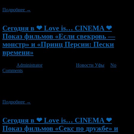
Подробнее →
Новый
Сегодня в ❤ Love is… CINEMA ❤
Показ фильмов «Если свекровь —
монстр» и «Принц Персии: Пески
времени»
Автор
Administrator
/ 21.08.2012 /
Новости Уфы
/
No
Comments
Сегодня в ❤ Love is… CINEMA ❤ кино под открытым небом!
состоится показ двух фильмов, в 23:00 — «Если свекровь —
монстр» и в 00:45 — «Принц Персии: Пески времени»
Подробнее →
Новый
Сегодня в ❤ Love is… CINEMA ❤
Показ фильмов «Секс по дружбе» и