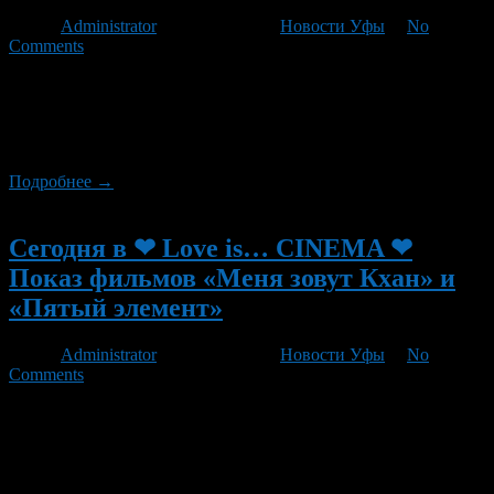
Автор
Administrator
/ 24.08.2012 /
Новости Уфы
/
No
Comments
Сегодня в ❤ Love is… CINEMA ❤ кино под открытым небом!
состоится показ двух фильмов, в 22:30 — «Голодные игры» (
англ The Hunger Games) и в 01:00 — «Вспомнить всё» (англ
Total Recall)
Подробнее →
Новый
Сегодня в ❤ Love is… CINEMA ❤
Показ фильмов «Меня зовут Кхан» и
«Пятый элемент»
Автор
Administrator
/ 22.08.2012 /
Новости Уфы
/
No
Comments
Сегодня в ❤ Love is… CINEMA ❤ кино под открытым небом!
состоится показ двух фильмов, в 23:00 — «Меня зовут Кхан»
(англ My Name Is Khan) и в 00:50 — «Пятый элемент» (фр Le
Cinquième élément, англ The Fifth Element, правильный перевод
— «Пятая стихия»)