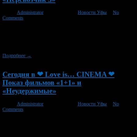
Автор
Administrator
/ 30.08.2012 /
Новости Уфы
/
No
Comments
Сегодня в ❤ Love is… CINEMA ❤ кино под открытым небом!
состоится показ двух фильмов, в 22:30 — «Меня зовут Кхан»
(англ My Name Is Khan) и в 01:00 — «Перевозчик 3» (англ
Transporter 3)
Подробнее →
Новый
Сегодня в ❤ Love is… CINEMA ❤
Показ фильмов «1+1» и
«Неудержимые»
Автор
Administrator
/ 29.08.2012 /
Новости Уфы
/
No
Comments
Сегодня в ❤ Love is… CINEMA ❤ кино под открытым небом!
состоится показ двух фильмов, в 22:30 — «1+1»,
оригинальное название «Неприкасаемые» (фр Intouchables) и в
00:40 — «Неудержимые» (англ The Expendables)