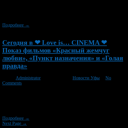
состоится показ трех фильмов, в 23:00 — 50 первых поцелуев
(англ 50 First Dates), в 00:45 — Рыцарь дня и в 02:30 — От
заката до рассвета.
Подробнее →
Новый
Сегодня в ❤ Love is… CINEMA ❤
Показ фильмов «Красный жемчуг
любви», «Пункт назначения» и «Голая
правда»
Автор
Administrator
/ 10.08.2012 /
Новости Уфы
/
No
Comments
Сегодня в ❤ Love is… CINEMA ❤ кино под открытым небом!
состоится показ трех фильмов, в 23:00 — «Красный жемчуг
любви», 00:40 — «Пункт назначения» (англ Final Destination) и
в 02:20 — «Голая правда» ( англ The Ugly Truth)
Подробнее →
Next Page →