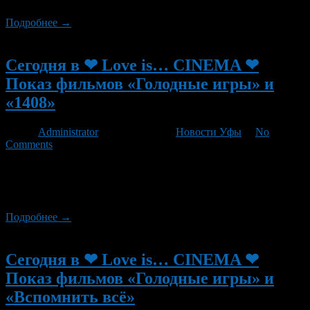
Подробнее →
Новый
Сегодня в ❤ Love is… CINEMA ❤
Показ фильмов «Голодные игры» и
«1408»
Автор
Administrator
/ 28.08.2012 /
Новости Уфы
/
No
Comments
Сегодня в ❤ Love is… CINEMA ❤ кино под открытым небом!
состоится показ двух фильмов, в 22:30 — «Голодные игры» (
англ The Hunger Games) и в 01:10 — «1408»
Подробнее →
Новый
Сегодня в ❤ Love is… CINEMA ❤
Показ фильмов «Голодные игры» и
«Вспомнить всё»