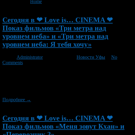
You are here:
Home
>
'кинотеатр под открытым небом'
Новый
Сегодня в ❤ Love is… CINEMA ❤
Показ фильмов «Три метра над
уровнем неба» и «Три метра над
уровнем неба: Я тебя хочу»
Автор
Administrator
/ 31.08.2012 /
Новости Уфы
/
No
Comments
Сегодня в ❤ Love is… CINEMA ❤ кино под открытым небом!
состоится показ двух фильмов, в 22:00 — Три метра над
уровнем неба (исп Tres metros sobre el cielo) и в 00:30 — «Три
метра над уровнем неба: Я тебя хочу»
Подробнее →
Новый
Сегодня в ❤ Love is… CINEMA ❤
Показ фильмов «Меня зовут Кхан» и
«Перевозчик 3»