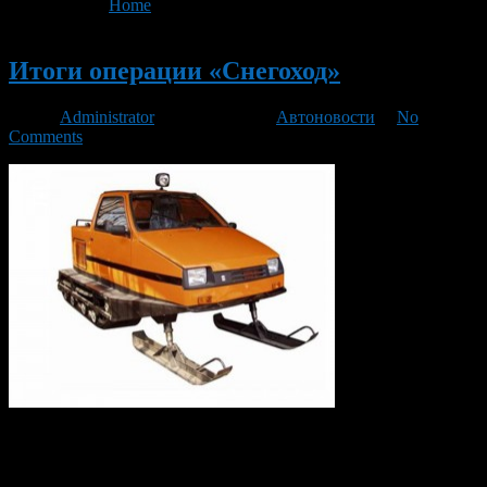
You are here:
Home
>
'инспекции гостехнадзора'
Новый
Итоги операции «Снегоход»
Автор
Administrator
/ 14.03.2013 /
Автоновости
/
No
Comments
С 21 января по 21 февраля 2013 года в Уфе прошла операция
«Снегоход», целью которой стала профилактика нарушений в
процессе эксплуатации внедорожных мотосредств.