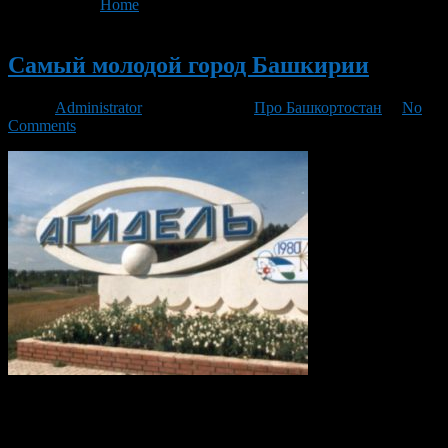
You are here:
Home
>
'зоной экономического'
Новый
Самый молодой город Башкирии
Автор
Administrator
/ 22.08.2016 /
Про Башкортостан
/
No
Comments
Удивительно, если учесть, что в последние годы открытие и
строительство новых городов практически прекратилось.
Расположен он с правой стороны реки Белой. Название