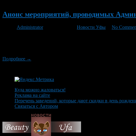
Новый
Анонс мероприятий, проводимых Админис
Автор
Administrator
/ 16.12.2011 /
Новости Уфы
/
No Commen
С перечнем культурно-зрелищных, спортивно-массовых меропр
школьников в период зимних каникул, проводимых в данный пе
реабилитационном центре для несовершеннолетних детей г. У
Подробнее →
Куда можно жаловаться!
Реклама на сайте
Перечень заведений, которые дают скидки в день рожден
Связаться с Автором