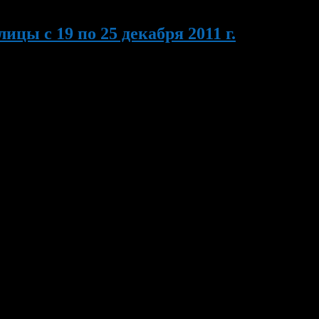
ы с 19 по 25 декабря 2011 г.
зднованию Нового 2012 года и организации отдыха
О г.Уфа РБ. 19 декабря 2011г. в 16.00 час. в Социально-
рительный новогодний […]