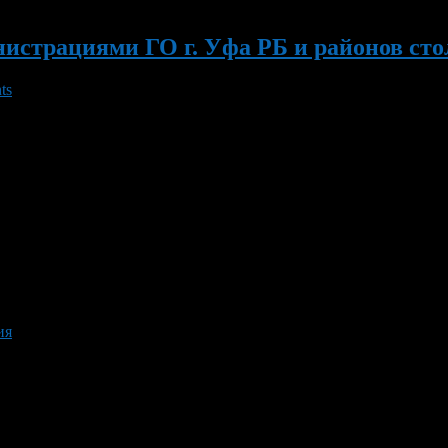
трациями ГО г. Уфа РБ и районов столиц
ts
иятий и социально-благотворительных акций, посвященных пра
риод, можно ознакомиться на официальном сайте Администрации Г
фы Центром детского творчества «Глобус» проводится благотво
ия