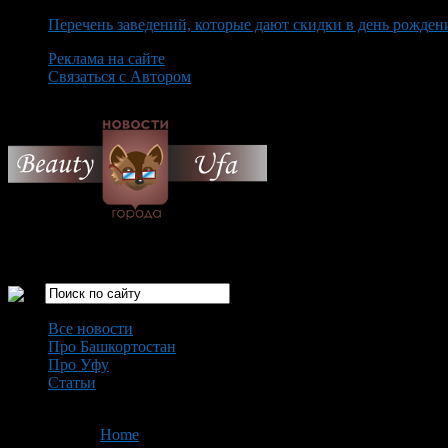
Перечень заведений, которые дают скидки в день рожден
Реклама на сайте
Связаться с Автором
Saturday August 8th, 2026
Только самые интересные новости города Уфа
Все новости
Про Башкортостан
Про Уфу
Статьи
Loading...
You are here:
Home
>
'Зимний фейерверк'