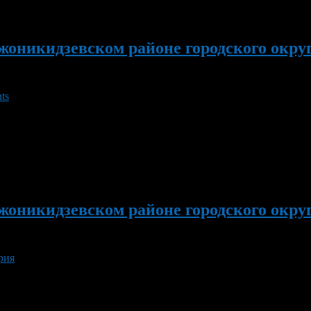
жоникидзевском районе городского окру
ts
ественное открытие пришкольных центров с дневным пребывание
4-8 июня в спортивно-оздоровительном лагере «Росинка» пройд
ШОР №10 пройдут игры команд района в […]
жоникидзевском районе городского окру
рия
заместитель начальника отдела коммунального хозяйства Админи
14 мая 2012 года с 12.00 до 13.00 «прямой провод» проведет п
[…]