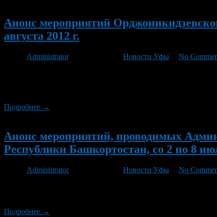
Новый
Анонс мероприятий Орджоникидзевского
августа 2012 г.
Автор
Administrator
/ 03.08.2012 /
Новости Уфы
/
No Commen
9 августа в ПКиО нефтехимиков состоится игровая программа д
Начало в 15.00 часов. 10 августа на стадионе «Строитель» и
августа пройдет блиц-турнир по теннису […]
Подробнее →
Новый
Анонс мероприятий, проводимых Админ
Республики Башкортостан, со 2 по 8 июл
Автор
Administrator
/ 29.06.2012 /
Новости Уфы
/
No Commen
Со 2 по 5 июля в деревне Дурасово Чишминского района пройде
игровая программа для детей «Летнее настроение». Начало в 16
Подробнее →