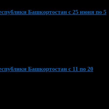
еспублики Башкортостан с 25 июня по 5
ии городского округа город Уфа РБ Исламова Оксана
ятии «Молодежный сабантуй» и в городском фестивале
спублики Башкортостан с 11 по 20
 акции «Спорт – против наркотиков». Начало в 10.30 часов.
Орджоникидзе состоится праздничный концерт «Лучший город