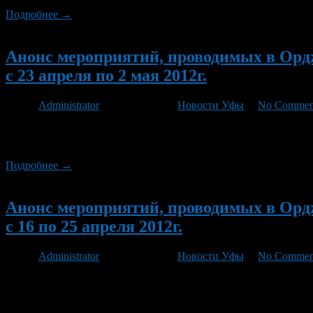
Подробнее →
Новый
Анонс мероприятий, проводимых в Орд
с 23 апреля по 2 мая 2012г.
Автор
Administrator
/ 20.04.2012 /
Новости Уфы
/
No Commen
23 апреля с 16.00 до 17.00 «прямой провод» для жителей райо
Уфа РБ Загиров Ильдус Хамитович по телефону 242-36-34. 23 а
Подробнее →
Новый
Анонс мероприятий, проводимых в Орд
с 16 по 25 апреля 2012г.
Автор
Administrator
/ 13.04.2012 /
Новости Уфы
/
No Commen
17 апреля в Администрации района пройдет семинар руководит
«прямой провод» для жителей района проведет начальник инф
Айгуль Фанисовна по телефону: 242-78-78. 18 апреля в тире ш