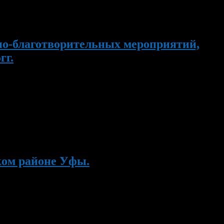
но-благотворительных мероприятий,
гг.
тского Союза М.Г. Гареева 5 мая, 11.00ч., ДЮСШ № 29 —
, 12.00ч., Городской дворец культуры — Праздничный концерт
ком районе Уфы.
ых учреждений среднего и начального профессионального
и 8 мая будет организована Вахта Памяти у памятника А.