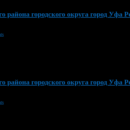
 района городского округа город Уфа Р
ts
т ведущий специалист по защите прав потребителей Администрац
дростковых клубов района примут участие в городском меропри
 Начало […]
 района городского округа город Уфа Ре
ts
ная Спартакиада среди центров дневного пребывания в рамках
фити, посвященный Дню молодежи. 12 июня на площади им. С. 