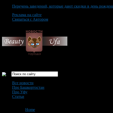
Перечень заведений, которые дают скидки в день рожден
Реклама на сайте
Связаться с Автором
Thursday August 6th, 2026
Только самые интересные новости города Уфа
Все новости
Про Башкортостан
Про Уфу
Статьи
Loading...
You are here:
Home
>
'Заря'