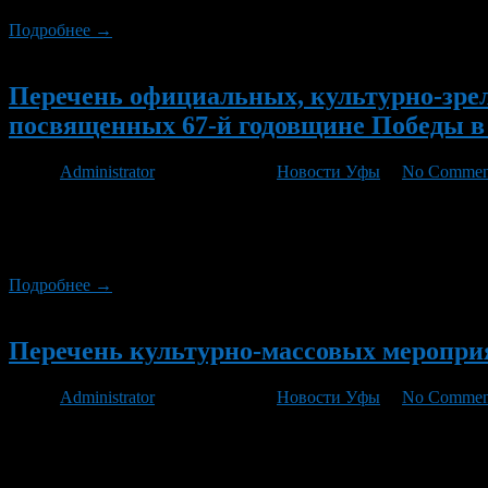
Подробнее →
Новый
Перечень официальных, культурно-зре
посвященных 67-й годовщине Победы в 
Автор
Administrator
/ 02.05.2012 /
Новости Уфы
/
No Commen
Общегородские мероприятия 4-9 мая, 10.00ч., СК «Нефтяник»
Открытое первенство г.Уфы по дзюдо, посвященное 67-й годов
с участием ветеранов Великой Отечественной войны […]
Подробнее →
Новый
Перечень культурно-массовых меропри
Автор
Administrator
/ 02.05.2012 /
Новости Уфы
/
No Commen
4 мая 2012 года в 13.00 часов в парке Победы состоится праз
образования, Совета ветеранов, сотрудников военкомата и вос
Матросову и М. Губайдуллину с участием учащихся […]