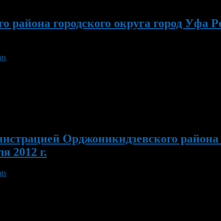
 района городского округа город Уфа Ре
ts
ля детей. Начало в 19.00. 10 августа в ДК «Заря» поселка Новы
 в ПКиО нефтехимиков пройдет районный праздник, посвященный 
истрацией Орджоникидзевского района г
я 2012 г.
ts
т районный туристско – краеведческий слет среди детей и подр
.00 часов.