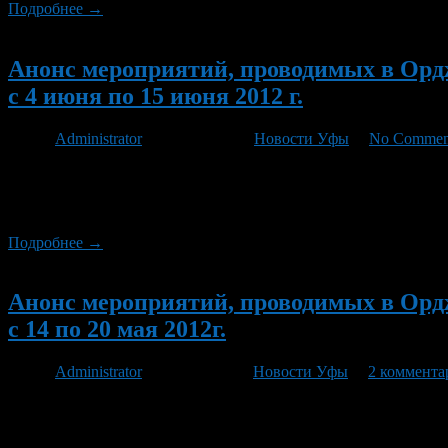
Подробнее →
Новый
Анонс мероприятий, проводимых в Орд
с 4 июня по 15 июня 2012 г.
Автор
Administrator
/ 31.05.2012 /
Новости Уфы
/
No Commen
4 июня в образовательных учреждениях района состоится торж
«Росинка» пройдут военные сборы учащихся старших классов. 
среди юношей на военно-полевых сборах. 4-10 июня в СДЮС
Подробнее →
Новый
Анонс мероприятий, проводимых в Орд
с 14 по 20 мая 2012г.
Автор
Administrator
/ 11.05.2012 /
Новости Уфы
/
2 коммента
14 мая 2012 года с 11.00 до 12.00 «прямой провод» проведет 
Уфа РБ Елизарьев Максим Геннадьевич по телефону 242-36-30. 
Орджоникидзевского района городского округа город Уфа РБ 