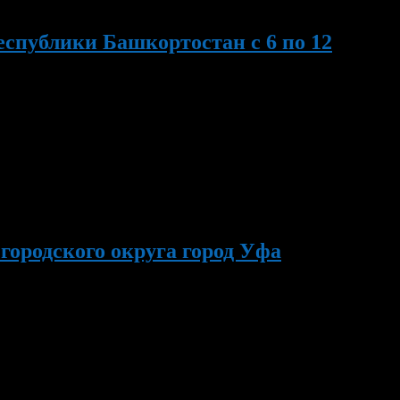
спублики Башкортостан с 6 по 12
е Черкассы состоится спортивно-игровая программа за ЗОЖ.
Всероссийскому Дню физкультурника. Начало в 15.00. 11
ородского округа город Уфа
остков «социального риска». 6 июля в ДК «Заря» состоится