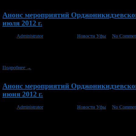
Новый
Анонс мероприятий Орджоникидзевского
июля 2012 г.
Автор
Administrator
/ 22.06.2012 /
Новости Уфы
/
No Commen
27 июня 2012 года с 11.00 до 13.00 «прямой провод» проведе
Фандусовна по телефону 242-37-33. 27 июня воспитанники по
«Будущее за нами!», которые пройдут на ипподроме «Акбузат».
Подробнее →
Новый
Анонс мероприятий Орджоникидзевского
июня 2012 г.
Автор
Administrator
/ 07.06.2012 /
Новости Уфы
/
No Commen
11-14 июня на спортядре СДЮСШОР №2, СОШ №62 пройдет район
11-13 июня в п. Ново-Александровка пройдет фестиваль граф
земли!», посвященный Дню России, Дням С. […]