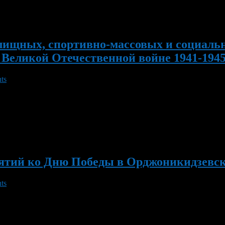
лищных, спортивно-массовых и социаль
Великой Отечественной войне 1941-1945
ts
 — ХХХIV Всероссийский мемориал по боксу дважды Героя Сове
щине Победы в Великой Отечественной войне 1941-1945гг. 5 мая
ятий ко Дню Победы в Орджоникидзевс
ts
дничный митинг с участием студентов и учащихся образовательн
питанников военно-патриотических клубов. В парке Победы 5, 6 