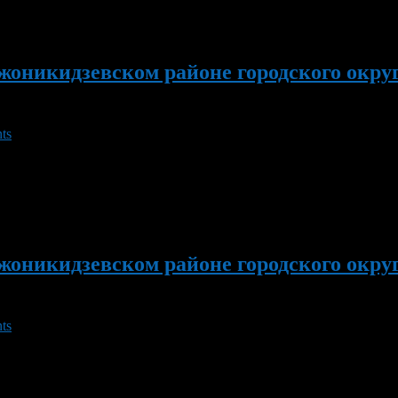
жоникидзевском районе городского окру
ts
на проведет начальник отдела капитального строительства Адми
преля в ДДТ «Новатор» состоится районная экологическая акция
жоникидзевском районе городского окру
ts
елей информационных групп предприятий, организаций и учрежден
ормационно-аналитического отдела Администрации Орджоникидз
колы №69 состоится Первенство […]