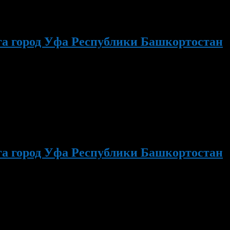
га город Уфа Республики Башкортостан
нистрации Орджоникидзевского района городского округа город
 в поддержку движение «Эко». Начало в 15.00.
га город Уфа Республики Башкортостан
ий района. Начало в 16.00. 17 апреля с 11.00 до 12.00
евского района городского округа город Уфа РБ Чишкова