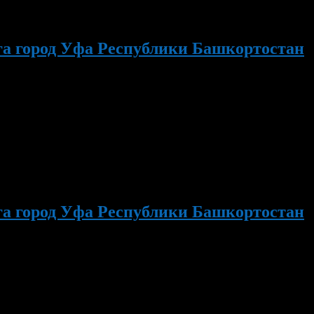
га город Уфа Республики Башкортостан
м детей. 4-6 июня в спортивно-оздоровительном лагере
ет спартакиада района по военно-прикладным видам спорта
га город Уфа Республики Башкортостан
страции Орджоникидзевского района городского округа город
редседатель комитета по культуре и молодежи Администрации