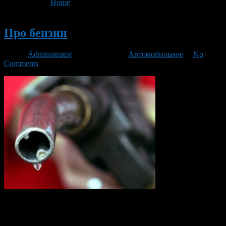
You are here:
Home
>
'заправки'
Новый
Про бензин
Автор
Administrator
/ 17.04.2015 /
Автомобильное
/
No
Comments
В это статье мы постараемся ответить на самые популярные
вопросы о бензине.