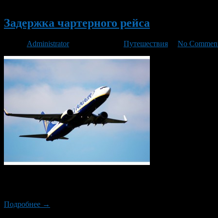
Новый
Задержка чартерного рейса
Автор
Administrator
/ 09.12.2015 /
Путешествия
/
No Commen
Многие туристы начали пользоваться авиаперелетами, так как
моменты, связанные с задержкой рейса. Причин такой проблем
Подробнее →
Новый