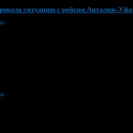
ровала ситуацию с рейсом Анталия–Уфа
ts
лужбы рекламы и связей с общественностью авиакомпании «Рус
 некоторым пришлось провести ночь на полу зала ожидания аэро
 некоторым данным, у самолета отказал двигатель. […]
ия