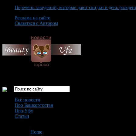
Перечень заведений, которые дают скидки в день рожден
Реклама на сайте
Связаться с Автором
Thursday August 6th, 2026
Только самые интересные новости города Уфа
Все новости
Про Башкортостан
Про Уфу
Статьи
Loading...
You are here:
Home
>
'задержка рейса'