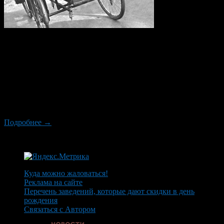
Все женщины любят цветы. Красивый букет, полученный на
какой-то праздник или знаменательное событие, по-
достоинству оценит каждая. Но гораздо приятнее получать
цветы без повода. Такой сюрприз не оставит равнодушной ни
одну женщину. Внезапно преподнесенный букет станет
напоминанием об уже забытой страсти и поможет вернуть
романтику в отношения. Такой сюрприз может стать и
признанием в любви или […]
Подробнее →
Куда можно жаловаться!
Реклама на сайте
Перечень заведений, которые дают скидки в день
рождения
Связаться с Автором