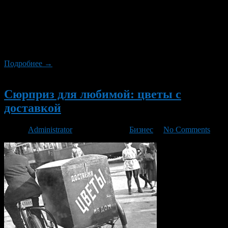
годы. И цветы станут отличным подарком на любое из них,
ведь они действительно являются самым красивым
сюрпризом и будут уместны при любом поводе. У различных
народов даже был принят специальный язык цветов,
благодаря которому можно было передать послание, показать
свои тайные […]
Подробнее →
Новый
Сюрприз для любимой: цветы с
доставкой
Автор
Administrator
/ 01.06.2016 /
Бизнес
/
No Comments