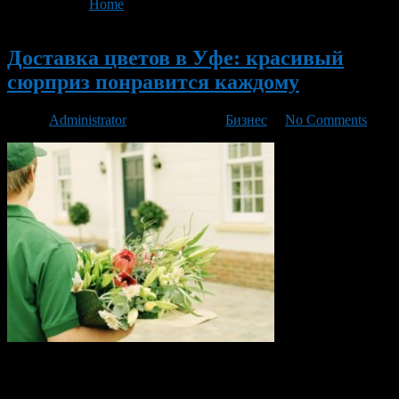
You are here:
Home
>
'Доставка цветов Уфа'
Новый
Доставка цветов в Уфе: красивый
сюрприз понравится каждому
Автор
Administrator
/ 10.11.2016 /
Бизнес
/
No Comments
В жизни каждого человека бывает много важных и
праздничных событий, которые запоминаются на долгие