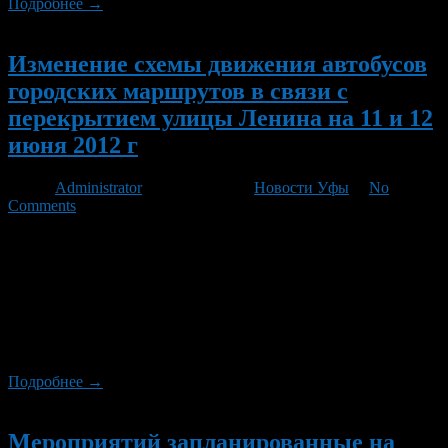
Подробнее →
Новый
Изменение схемы движения автобусов
городских маршрутов в связи с
перекрытием улицы Ленина на 11 и 12
июня 2012 г
Автор
Administrator
/ 06.06.2012 /
Новости Уфы
/
No
Comments
В г. Уфе в связи с проведением праздничных мероприятий,
посвященных Дню России, Дням Салавата Юлаева, Дню
города Уфы – столицы Республики Башкортостан и
организации пешеходной зоны по ул. Ленина от ул. Пушкина
до ул. Кирова 11 и 12 июня этого года, движение автобусов
городских маршрутов будет организовано по следующим
схемам:
Подробнее →
Новый
Мероприятий запланированные на