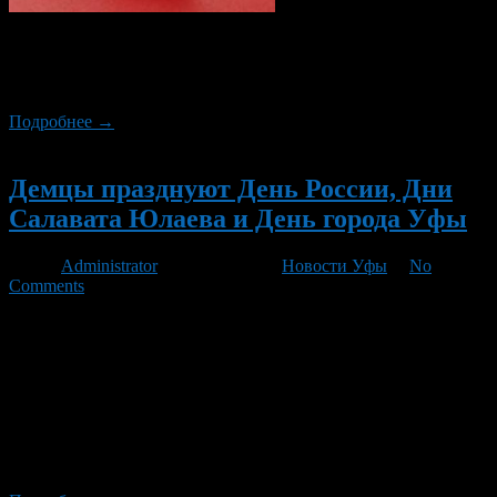
В Октябрьском районе Уфы запланировано проведение ряда
мероприятий, посвященных Дню России, Дням Салавата
Юлаева и Дню города Уфа.
Подробнее →
Новый
Демцы празднуют День России, Дни
Салавата Юлаева и День города Уфы
Автор
Administrator
/ 10.06.2012 /
Новости Уфы
/
No
Comments
Жители Демского района г.Уфы одними из первых в городе
приняли участие в мероприятиях, посвященных Дню России,
Дням Салавата Юлаева и Дню города Уфы – столицы
Республики Башкортостан. Самым знаменательным и
интересным событием праздника стало шествие коллективов
учреждений, организаций и предприятий Демского района по
ул. Ухтомского, радом с парком культуры и отдыха. Некоторые
из коллективов выступили […]