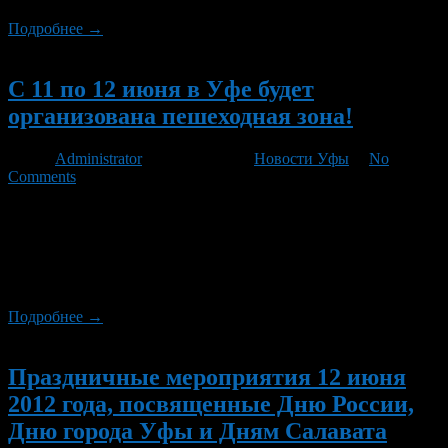
Подробнее →
Новый
С 11 по 12 июня в Уфе будет
организована пешеходная зона!
Автор
Administrator
/ 05.06.2012 /
Новости Уфы
/
No
Comments
В г. Уфе в дни праздничных мероприятий – 11 и 12 июня 2012
года, посвященных Дню России, Дням Салавата Юлаева, Дню
города Уфы – столицы Республики Башкортостан, на улице
Ленина на отрезке от улицы З.Валиди до улицы Кирова будет
организована пешеходно-прогулочная зона.
Подробнее →
Новый
Праздничные мероприятия 12 июня
2012 года, посвященные Дню России,
Дню города Уфы и Дням Салавата