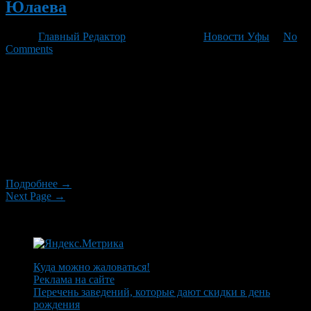
Юлаева
Автор
Главный Редактор
/ 04.06.2012 /
Новости Уфы
/
No
Comments
Сегодня на сайте правительства Башкирии был опубликован
план праздничных мероприятий посвященных Дню России,
Дню города, Дням Салавата Юлаева. По традиции
празднования начнутся с торжественной церемонии
возложения цветов к Монументу Дружбы с участием
руководства республики, официальных лиц федеральных и
республиканских органов государственной власти,
Администрации городского округа город Уфа РБ.
Подробнее →
Next Page →
Куда можно жаловаться!
Реклама на сайте
Перечень заведений, которые дают скидки в день
рождения