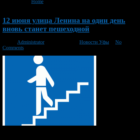
You are here:
Home
>
'Дни Салавата Юлаева'
Новый
12 июня улица Ленина на один день
вновь станет пешеходной
Автор
Administrator
/ 06.06.2013 /
Новости Уфы
/
No
Comments
12 июня 2013 года в Уфе пройдут мероприятия, посвященные