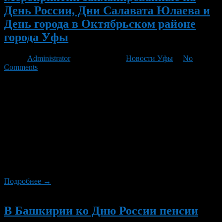
День России, Дни Салавата Юлаева и
День города в Октябрьском районе
города Уфы
Автор
Administrator
/ 06.06.2012 /
Новости Уфы
/
No
Comments
В Октябрьском районе Уфы запланировано проведение ряда
мероприятий, посвященных Дню России, Дням Салавата
Юлаева и Дню города Уфа в 2012 году. В подростковых
клубах, средне-специальных учебных заведениях,
профессиональных лицеях и училищах, летних лагерях
дневного пребывания проходят тематические конкурсы,
«круглые столы», оформление тематических стендов. В
детском кинотеатре «Смена», кинотеатре «Простор»,
кинокомплексе «Планета кино» организуются просмотры
тематических […]
Подробнее →
Новый
В Башкирии ко Дню России пенсии