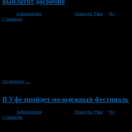
выплатят досрочно
Автор
Administrator
/ 06.06.2012 /
Новости Уфы
/
No
Comments
В связи с выходными днями 10,11 июня 2012 года и
празднованием Дня России 12 июня доставка пенсий и
других социальных выплат организациями почтовой связи
республики будет осуществляться по особому графику,
сообщили в пенсионном ведомстве Башкортостана. В городах
Уфа, Агидель, Кумертау, Мелеуз, Нефтекамск, Октябрьский,
Салават, Калтасинском, Краснокамском, Кушнаренковском,
Куюргазинском, Мелеузовском, Уфимском районах 7 июня
пенсионеры получат […]
Подробнее →
Новый
В Уфе пройдет молодежный фестиваль
Автор
Administrator
/ 06.06.2012 /
Новости Уфы
/
No
Comments
9 июня 2012 года в 16.00 часов на площади перед Домом