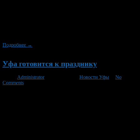
культуры «Ядкарь» (Лесозаводская, 1а) состоится молодежный
фестиваль «Город счастья», посвященный празднованию Дня
России, Дней Салавата Юлаева и Дня города Уфы. В
программе – выступление уфимских молодежных групп, а
также музыкантов из поселка Русский Юрмаш. Специальный
гость – рок-группа Клима Егорова с кавер-версиями
известных песен […]
Подробнее →
Новый
Уфа готовится к празднику
Автор
Administrator
/ 05.06.2012 /
Новости Уфы
/
No
Comments
В Администрации ГО г.Уфа РБ состоялась пресс –
конференция главы Администрации городского округа г. Уфа
РБ Ирека Ялалова, который рассказал о социально-
экономическом развитии города, подготовке к проведению
праздничных мероприятий, посвященных Дню России, Дням
Салавата Юлаева, Дню города Уфы – столицы Республики
Башкортостан. Ирек Ишмухаметович отметил, что индекс
промышленного производства за 4 месяца 2012 года составил
[…]