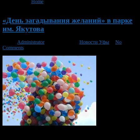
You are here:
Home
>
'День загадывания желаний'
Новый
«День загадывания желаний» в парке
им. Якутова
Автор
Administrator
/ 13.07.2016 /
Новости Уфы
/
No
Comments
28 июля в парке имени И. Якутова пройдет один из самых