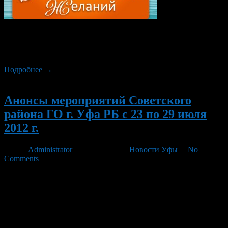
Этим летом парк им. Якутова постоянно радуем Уфимцев
различными праздниками. Так 28 июля 2013 года пройдет
очередной праздник «День загадывания желаний».
Подробнее →
Новый
Анонсы мероприятий Советского
района ГО г. Уфа РБ с 23 по 29 июля
2012 г.
Автор
Administrator
/ 20.07.2012 /
Новости Уфы
/
No
Comments
25 июля в 14.00 в сквере 50-летия Победы (за Дворцом
молодежи) ОКДПМ «Апельсин» проведет спортивно-
игровую программу «Сильные, смелые, ловкие». 28 июля с
14.00 до 22.00 в парке им. И. Якутова пройдет праздничное
мероприятие «День загадывания желаний». 28 июля с 18.45 до
19.45 в Ледовом двореце «Уфа-Арена» будет работать ледовая