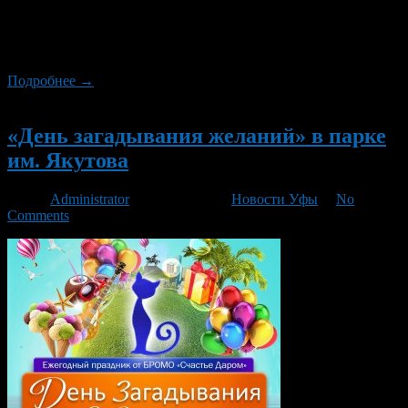
ярких летних праздников «День загадывания желаний».
Организатором праздника выступило Башкирское
региональное общественное молодежное объединение
«Счастье даром».
Подробнее →
Новый
«День загадывания желаний» в парке
им. Якутова
Автор
Administrator
/ 24.07.2013 /
Новости Уфы
/
No
Comments