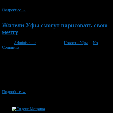
площадка для массовых катаний на коньках.
Подробнее →
Новый
Жители Уфы смогут нарисовать свою
мечту
Автор
Administrator
/ 27.07.2011 /
Новости Уфы
/
No
Comments
В четверг, 28 июля, в парке имени Ивана Якутова Уфы
пройдет мероприятие «День загадывания желаний» для детей
и подростков. В течение дня, с 15 до 23 часов, все посетители
парка смогут поучаствовать в играх и конкурсах. В ходе
мероприятия гримеры бесплатно разрисуют лица всем
желающим. Кроме того, ребятишкам раздадут мороженое и
шарики. Все участники праздника […]
Подробнее →