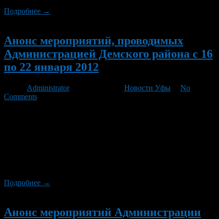
Подробнее →
Новый
Анонс мероприятий, проводимых
Администрацией Демского района с 16
по 22 января 2012
Автор
Administrator
/ 13.01.2012 /
Новости Уфы
/
No
Comments
17-19 января – в подростковых клубах объединения «Данко»
— конкурс рисунков «Мой сказочный край. Башкортостан
зимой». 17-19 января — в подростковых клубах «Темп»,
«Спутник», «Контакт» -турнир по настольному теннису. 21-22
января – первенство Демского района по лыжным гонкам –
лесопарковая зона Баланово. Начало в 12.00ч. 21-22 января –
Чемпионат РБ по борьбе дзюдо в ДЮСШ […]
Подробнее →
Новый
Анонс мероприятий Администрации