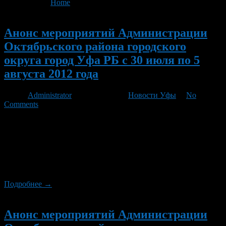
You are here:
Home
>
'Данко'
Новый
Анонс мероприятий Администрации
Октябрьского района городского
округа город Уфа РБ с 30 июля по 5
августа 2012 года
Автор
Administrator
/ 27.07.2012 /
Новости Уфы
/
No
Comments
1 августа в 11.00 часов на ул. Ковшовой, 3 состоится открытие
мемориальной доски ветерану Великой Отечественной войны
Исламову М.М. В 19.00 часов на ипподроме «Акбузат»
состоится беговой день, посвященный 30-летию ипподрома. С
1 по 7 августа воспитанники подросткового клуба «Данко»
отправляются на сплав по р.Юрюзань «По Южному Уралу».
Подробнее →
Новый
Анонс мероприятий Администрации