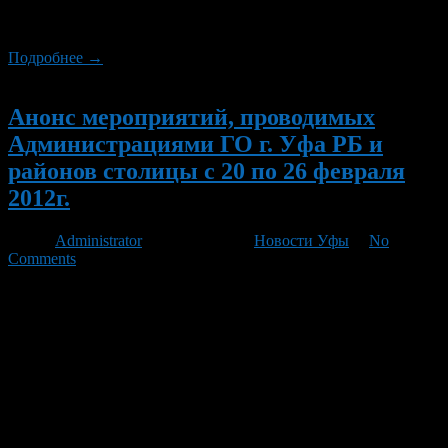
ОДПК «Данко». Начало 18.00 6 апреля — показательное
занятие военно-патриотического […]
Подробнее →
Новый
Анонс мероприятий, проводимых
Администрациями ГО г. Уфа РБ и
районов столицы с 20 по 26 февраля
2012г.
Автор
Administrator
/ 17.02.2012 /
Новости Уфы
/
No
Comments
20 февраля 2012г. в 18.00 час. в Национальном молодёжном
театре им. Мустая Карима в рамках празднования Дня
защитника Отечества состоится гала-концерт фестиваля
художественной самодеятельности среди студентов «Горячие
сердца». С 20 по 22 февраля 2012г. пройдет открытое
первенство г.Уфы по современному пятиборью (двоеборье,
троеборье, четырехборье) среди юношей и девушек,
посвященного 100-летию со дня включения современного
пятиборья […]