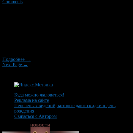
Comments
3 октября в подростковых клубах «Фристайл» и «Гелиос»
стартует конкурс рисунков «Моя земля Башкортостан».
Конкурс продлится до 14 октября. 3 октября в Уфимском доме
интернате для престарелых и инвалидов – концертная
программа «Каждый возраст по-своему дорог!» 3 октября в
12.00 ч. в подростковом клубе «Данко» также состоится
концерт «Учитель! Перед именем твоим позволь смиренно
преклонить […]
Подробнее →
Next Page →
Куда можно жаловаться!
Реклама на сайте
Перечень заведений, которые дают скидки в день
рождения
Связаться с Автором