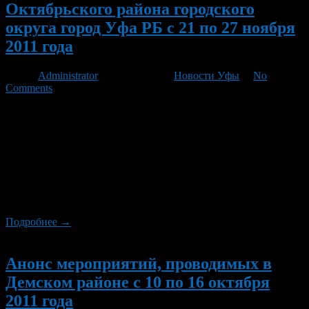
Октябрьского района городского
округа город Уфа РБ с 21 по 27 ноября
2011 года
Автор
Administrator
/ 18.11.2011 /
Новости Уфы
/
No
Comments
23 ноября в 13.00 часов в Нагаевском Доме культуры
состоится праздничный концерт, посвященный Дню матери.
В 19.00 часов в подростковом клубе «Данко» пройдет встреча
с активистами волонтерского движения «Устами волонтера».
24 ноября в 13.00 часов в библиотеке №1 запланировано
проведение информационного часа «Путешествие в страну
занимательной фонетики», а в библиотеке №15 – час
семейной реликвии […]
Подробнее →
Новый
Анонс мероприятий, проводимых в
Демском районе с 10 по 16 октября
2011 года