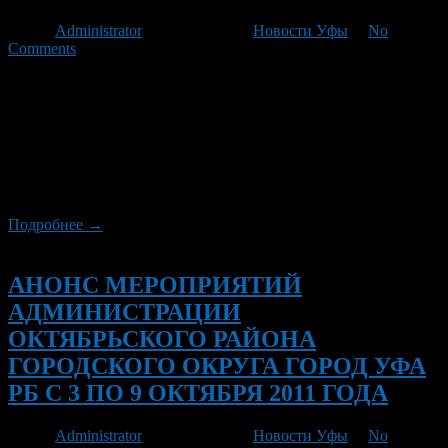
Автор
Administrator
/ 07.10.2011 /
Новости Уфы
/
No
Comments
11 октября — Праздничная сельскохозяйственная ярмарка с
концертной программой (ул. Правды, 20). 12 октября в 11.00 ч.
— Заседание комиссии по делам несовершеннолетних и
защите их прав (ул. Левитана, 29). 12 -15 октября в лицее
№123 — соревнования по пулевой стрельбе среди сборных
команд школ района. Начало в 15.00 ч. 12 -15 октября в ФСК
[…]
Подробнее →
Новый
АНОНС МЕРОПРИЯТИЙ
АДМИНИСТРАЦИИ
ОКТЯБРЬСКОГО РАЙОНА
ГОРОДСКОГО ОКРУГА ГОРОД УФА
РБ С 3 ПО 9 ОКТЯБРЯ 2011 ГОДА
Автор
Administrator
/ 29.09.2011 /
Новости Уфы
/
No