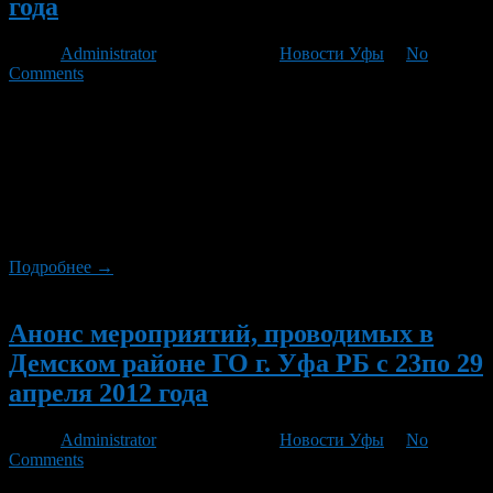
года
Автор
Administrator
/ 02.07.2012 /
Новости Уфы
/
No
Comments
С 1 по 5 июля воспитанники подросткового клуба «Смена»
станут участниками многодневного похода «Страна
заповедная — Башкортостан» в Салаватский район РБ, а со 2
по 8 июля — воспитанники подростковых клубов «Гелиос» и
«Маяк». С 1 по 7 июля воспитанники подросткового клуба
«Данко» отправляются на сплав по р. Белая «Тайны истории
Башкортостана» в Бурзянский район. […]
Подробнее →
Новый
Анонс мероприятий, проводимых в
Демском районе ГО г. Уфа РБ c 23по 29
апреля 2012 года
Автор
Administrator
/ 20.04.2012 /
Новости Уфы
/
No
Comments