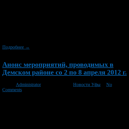
24 апреля — ярмарка вакансий. Библиотека №19. Начало в
11.00 24 апреля стартует городская акция «Георгиевская
ленточка». ПКиО. Начало в 15.00 24 апреля — районная
интеллектуальная пионерская игра «Знания — сила»,
посвященная Году российской истории в РФ и Году
благополучного детства и укрепления семейных ценностей.
ПКиО. Начало 12.00 26 апреля — совещание с
руководителями предприятий, […]
Подробнее →
Новый
Анонс мероприятий, проводимых в
Демском районе со 2 по 8 апреля 2012 г.
Автор
Administrator
/ 30.03.2012 /
Новости Уфы
/
No
Comments
2 апреля — торжественное открытие после реконструкции
Башкирской гимназии №102 .Начало в 11.00 по адресу: ул.
Островского,16 2 апреля — соревнования по борьбе на
поясах, посвященные открытию Башкирской гимназии № 102.
Начало в 11.00 2 апреля — развлекательно-игровые
программы, посвященные Дню смеха в подростковых клубах