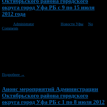
Октябрьского района городского
округа город Уфа РБ с 9 по 15 июля
2012 года
Автор
Administrator
/ 05.07.2012 /
Новости Уфы
/
No
Comments
9 июля в 14.00 часов в подростковом клубе «Данко» состоятся
соревнования по настольному теннису среди подростков
микрорайона «Глумилино». 9 июля воспитанники
подростковых клубов «Ника», «Фристайл», «Юлаевец»
отправятся в д. Лекаревка Уфимского района в палаточный
лагерь «В здоровом теле-здоровый дух!» в. 12 июля в 14.00
часов на спортивной площадке подросткового клуба «Маяк»
состоятся веселые старты «Мы […]
Подробнее →
Новый
Анонс мероприятий Администрации
Октябрьского района городского
округа город Уфа РБ с 1 по 8 июля 2012