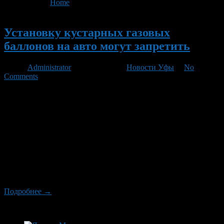
You are here:
Home
>
'Группа «ГАЗ»'
Новый
Установку кустарных газовых
баллонов на авто могут запретить
Автор
Administrator
/ 11.07.2012 /
Новости Уфы
/
No
Comments
Группа «ГАЗ» намерена на законодательном уровне
инициировать запрет на установку кустарных газовых
баллонов на автомобили марки. Об этом сообщила пресс-
служба компании. «Борясь с гаражными переделками, мы
запустили конвейерное производство «Газели», на которых
установлены сертифицированные и полностью
адаптированные газобаллонные системы. Мы будем
инициировать на законодательном уровне запрет установки
на «Газели» кустарных газовых баллонов, чтобы участники
дорожного […]
Подробнее →