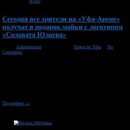
You are here:
Home
>
'в подарок майки'
Новый
Сегодня все зрители на «Уфа-Арене»
получат в подарок майки с логотипом
«Салавата Юлаева»
Автор
Administrator
/ 25.02.2013 /
Новости Уфы
/
No
Comments
Перед игрой на всех посадочных местах «Уфа — Арены»
будут лежать майки с клубным логотипом. Болельщики
получат их бесплатно. Футболки разложены по цветам.
Верхние ряды синие, средние белые и нижние зеленые. Когда
все зрители наденут футболки, арена будет напоминать два
больших флага Башкирии. Все футболки большого размера,
так что зрителям не придется снимать верхнюю одежду.
Подробнее →