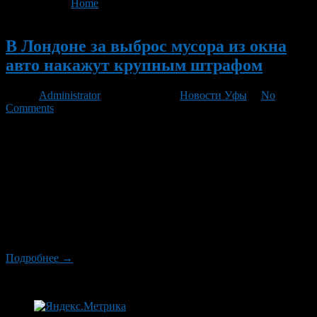
You are here:
Home
>
'выбросил мусор'
Новый
В Лондоне за выброс мусора из окна
авто накажут крупным штрафом
Автор
Administrator
/ 03.06.2012 /
Новости Уфы
/
No
Comments
С середины июня автовладельцам Лондона придется оплатить
штраф, если кто-то из пассажиров машины выбросит мусор
через окно, сообщает «BBC». Предполагается, что
соответствующее нарушение будут фиксировать камеры
видеонаблюдения, расположенные в столице практически
повсеместно. Таким образом, штраф придет по почте. При
этом не имеет значения, кто выбросил мусор. В любом случае,
ответственность ляжет на владельца транспортного средства.
[…]
Подробнее →