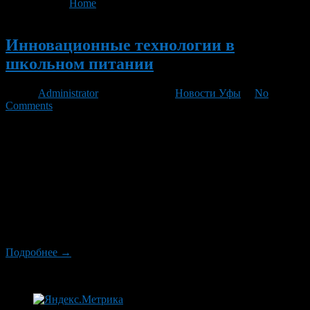
You are here:
Home
>
'БЭСТ-ПРО'
Новый
Инновационные технологии в
школьном питании
Автор
Administrator
/ 24.05.2011 /
Новости Уфы
/
No
Comments
В Аксаковской гимназии №11 Кировского района Уфы начала
работать инновационная карточная система «Школа», которая
представляет собой оплату питания учащихся через
электронные терминалы при помощи пластиковых карт.
Вчера, чтобы лично убедиться в преимуществах этого
проекта, гимназию посетили заместители главы столичной
Администрации Марат Галиуллин и Сынтимир Баязитов,
глава Администрации Кировского района Уфы Салават
Сагитов, его заместитель Альбина […]
Подробнее →