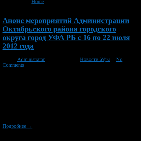
You are here:
Home
>
'Будь здоров'
Новый
Анонс мероприятий Администрации
Октябрьского района городского
округа город УФА РБ с 16 по 22 июля
2012 года
Автор
Administrator
/ 16.07.2012 /
Новости Уфы
/
No
Comments
18 июля в 14.00 часов в подростковом клубе «Буревестник»
состоится спортивная эстафета «Будь здоров». 19 июля в
парке культуры и отдыха «Кашкадан» пройдет финал
Чемпионата РБ по стритболу. 20 июля воспитанники
подросткового клуба «Ника» отправляются в однодневный
туристический поход в Юматово с посещением
этнографического музея. 21 и 22 июля в 11.00 часов в парке
культуры […]
Подробнее →